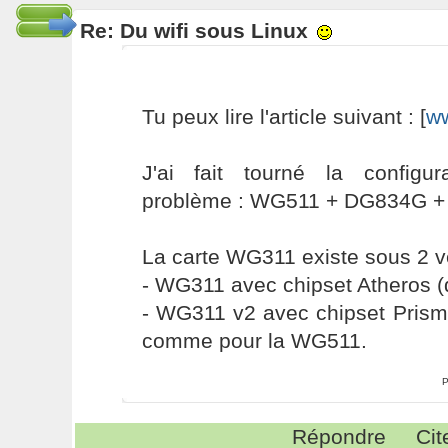
Re: Du wifi sous Linux
Tu peux lire l'article suivant : [
ww
J'ai fait tourné la configu
problème : WG511 + DG834G + M
La carte WG311 existe sous 2 v
- WG311 avec chipset Atheros (
- WG311 v2 avec chipset Prism
comme pour la WG511.
P
Répondre
Cit