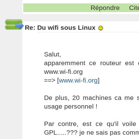
Répondre
Cit
Re: Du wifi sous Linux
Salut,
apparemment ce routeur est d
www.wi-fi.org
==> [
www.wi-fi.org
]
De plus, 20 machines ca me s
usage personnel !
Par contre, est ce qu'il voil
GPL.....??? je ne sais pas comme