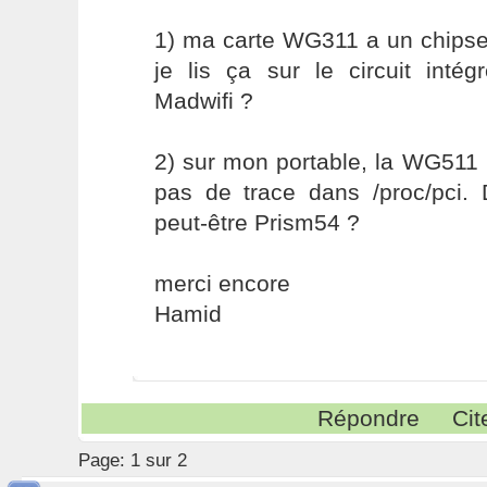
1) ma carte WG311 a un chip
je lis ça sur le circuit inté
Madwifi ?
2) sur mon portable, la WG511 
pas de trace dans /proc/pci. D
peut-être Prism54 ?
merci encore
Hamid
Répondre
Cit
Page:
1 sur 2