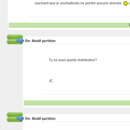
(sachant que je souhaiterais ne perdre aucune donnée
)
Re: Modif partition
Tu es sous quelle distribution?
JC.
Re: Modif partition