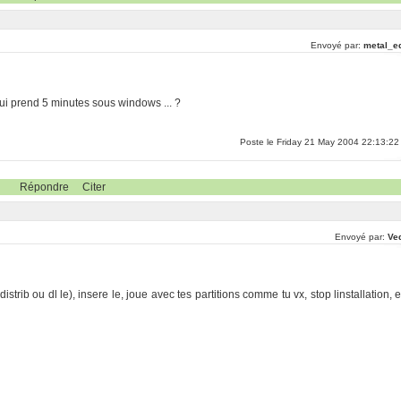
Envoyé par:
metal_e
qui prend 5 minutes sous windows ... ?
Poste le Friday 21 May 2004 22:13:22
Répondre
Citer
Envoyé par:
Ve
strib ou dl le), insere le, joue avec tes partitions comme tu vx, stop linstallation, e