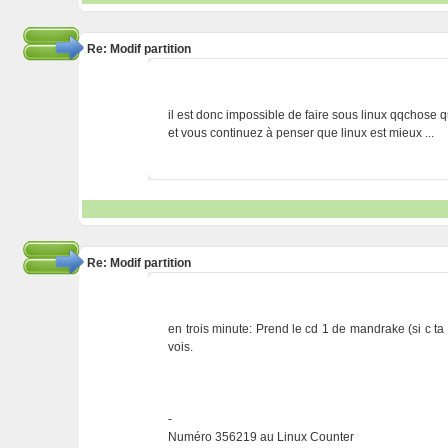
Re: Modif partition
il est donc impossible de faire sous linux qqchose 
et vous continuez à penser que linux est mieux ...
Re: Modif partition
en trois minute: Prend le cd 1 de mandrake (si c ta di
vois.
-
Numéro 356219 au Linux Counter