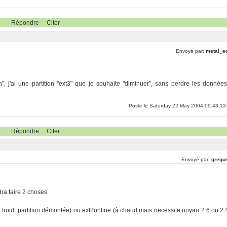
Répondre
Citer
Envoyé par:
metal_e
", j'ai une partition "ext3" que je souhaite "diminuer", sans perdre les données
Poste le Saturday 22 May 2004 09:43:13
Répondre
Citer
Envoyé par:
gregu
udra faire 2 choses
à froid :partition démontée) ou ext2online (à chaud mais necessite noyau 2.6 ou 2.