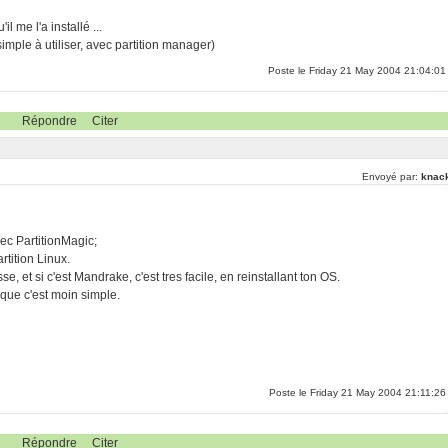
l me l'a installé ...
ple à utiliser, avec partition manager)
Poste le Friday 21 May 2004 21:04:01
Répondre
Citer
Envoyé par:
knac
vec PartitionMagic;
rtition Linux.
sse, et si c'est Mandrake, c'est tres facile, en reinstallant ton OS.
 que c'est moin simple.
Poste le Friday 21 May 2004 21:11:26
Répondre
Citer