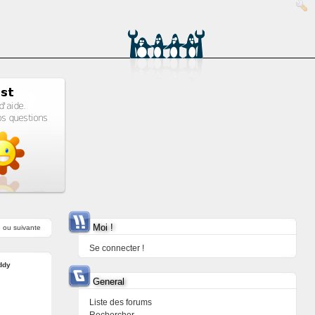
Moi !
e
ou
suivante
Se connecter !
ddy
General
Liste des forums