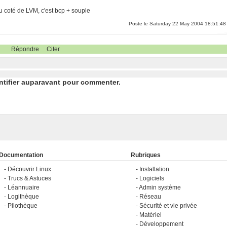
 du coté de LVM, c'est bcp + souple
Poste le Saturday 22 May 2004 18:51:48
Répondre
Citer
ntifier auparavant pour commenter.
Documentation
Rubriques
Découvrir Linux
Installation
Trucs & Astuces
Logiciels
Léannuaire
Admin système
Logithèque
Réseau
Pilothèque
Sécurité et vie privée
Matériel
Développement