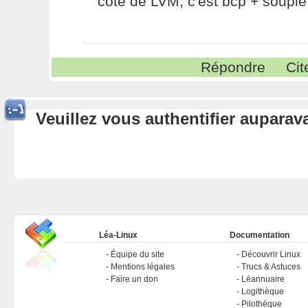
coté de LVM, c'est bcp + souple
Répondre
Cit
Veuillez vous authentifier aupara
Léa-Linux
Documentation
Équipe du site
Découvrir Linux
Mentions légales
Trucs & Astuces
Faire un don
Léannuaire
Logithèque
Pilothèque