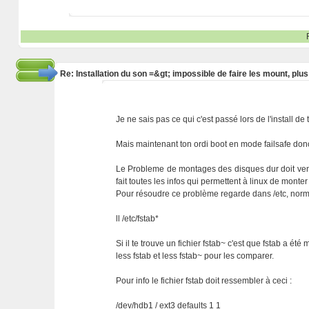
Re: Installation du son =&gt; impossible de faire les mount, plu
Je ne sais pas ce qui c'est passé lors de l'install de 
Mais maintenant ton ordi boot en mode failsafe donc
Le Probleme de montages des disques dur doit venir du
fait toutes les infos qui permettent à linux de monte
Pour résoudre ce problème regarde dans /etc, norma
ll /etc/fstab*
Si il te trouve un fichier fstab~ c'est que fstab a été 
less fstab et less fstab~ pour les comparer.
Pour info le fichier fstab doit ressembler à ceci :
/dev/hdb1 / ext3 defaults 1 1