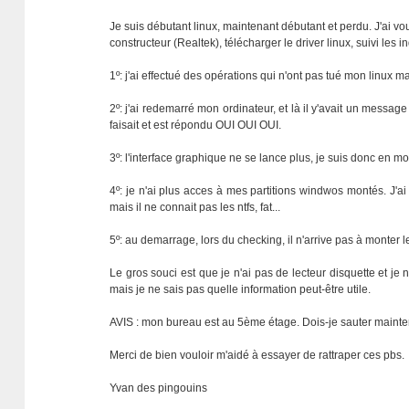
Je suis débutant linux, maintenant débutant et perdu. J'ai vou
constructeur (Realtek), télécharger le driver linux, suivi les 
1º: j'ai effectué des opérations qui n'ont pas tué mon linux m
2º: j'ai redemarré mon ordinateur, et là il y'avait un message
faisait et est répondu OUI OUI OUI.
3º: l'interface graphique ne se lance plus, je suis donc en mo
4º: je n'ai plus acces à mes partitions windwos montés. J'ai
mais il ne connait pas les ntfs, fat...
5º: au demarrage, lors du checking, il n'arrive pas à monter l
Le gros souci est que je n'ai pas de lecteur disquette et je 
mais je ne sais pas quelle information peut-être utile.
AVIS : mon bureau est au 5ème étage. Dois-je sauter maintena
Merci de bien vouloir m'aidé à essayer de rattraper ces pbs.
Yvan des pingouins