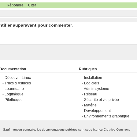
Répondre
Citer
ntifier auparavant pour commenter.
Documentation
Rubriques
Découvrir Linux
Installation
Trucs & Astuces
Logiciels
Léannuaire
Admin système
Logithèque
Réseau
Pilothèque
Sécurité et vie privée
Matériel
Développement
Environnements graphique
Sauf mention contraire, les documentations publiées sont sous licence
Creative-Commons