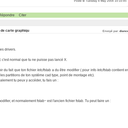
Poste le Tuesday 4 May 2004 10:10:45
Répondre
Citer
s de carte graphiqu
Envoyé par:
dianc
tes drivers.
 c'est normal que tu ne puisse pas lancé X.
 fait que ton fichier /etc/fstab a du être modifier ( pour info /etc/fstab contient e
r les partitions de ton système cad type, point de montage etc).
lement tu peux y accéder, tu fais un :
modifier, et normalement fstab~ est l'ancien fichier fstab. Tu peut faire un :