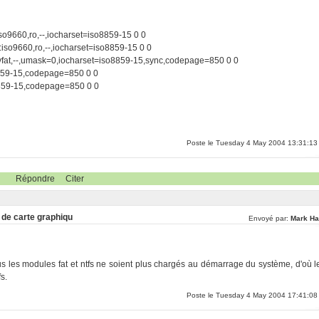
o9660,ro,--,iocharset=iso8859-15 0 0
iso9660,ro,--,iocharset=iso8859-15 0 0
:vfat,--,umask=0,iocharset=iso8859-15,sync,codepage=850 0 0
8859-15,codepage=850 0 0
8859-15,codepage=850 0 0
Poste le Tuesday 4 May 2004 13:31:13
Répondre
Citer
s de carte graphiqu
Envoyé par:
Mark Ha
plus les modules fat et ntfs ne soient plus chargés au démarrage du système, d'où l
fs.
Poste le Tuesday 4 May 2004 17:41:08