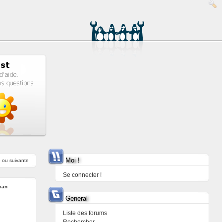
Moi !
e
ou
suivante
Se connecter !
van
General
Liste des forums