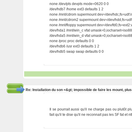
none /dev/pts devpts mode=0620 0 0
/dev/hdb7 /home ext3 defaults 1 2
none /mnt/cdrom supermount dev=/dev/hdc,fs=udf:is
none /mnt/cdrom2 supermount dev=/dev/hdd,fs=udf:
none /mnt/floppy supermount dev=/dev/fd0,fs=ext2
/dev/hda1 /mnt/win_c vfat umask=0,iocharset=iso
/dev/hda5 /mnt/win_d vfat umask=0,iocharset=iso
none /proc proc defaults 0 0
/dev/hdb6 /usr ext3 defaults 1 2
/dev/hdb5 swap swap defaults 0 0
Re: Installation du son =&gt; impossible de faire les mount, plu
Il se pourrait aussi qu'il ne charge pas ou plutôt 
fait qu'il te dise qu'il ne reconnait pas les SF fat et nt