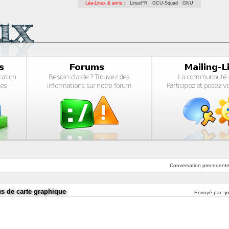
Léa-Linux & amis :
LinuxFR
GCU-Squad
GNU
Conversation
precedent
us de carte graphique
Envoyé par:
y