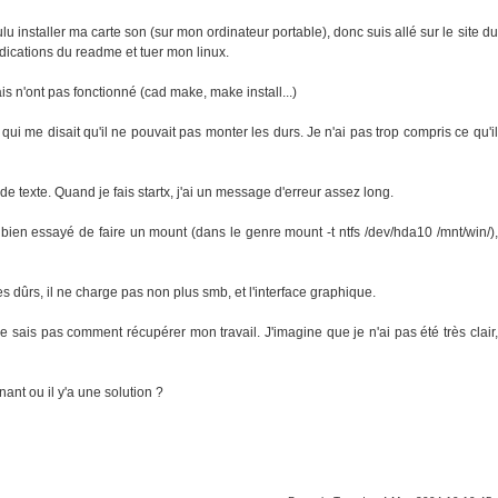
lu installer ma carte son (sur mon ordinateur portable), donc suis allé sur le site du
indications du readme et tuer mon linux.
ais n'ont pas fonctionné (cad make, make install...)
 qui me disait qu'il ne pouvait pas monter les durs. Je n'ai pas trop compris ce qu'il
de texte. Quand je fais startx, j'ai un message d'erreur assez long.
 bien essayé de faire un mount (dans le genre mount -t ntfs /dev/hda10 /mnt/win/),
es dûrs, il ne charge pas non plus smb, et l'interface graphique.
ne sais pas comment récupérer mon travail. J'imagine que je n'ai pas été très clair,
nt ou il y'a une solution ?