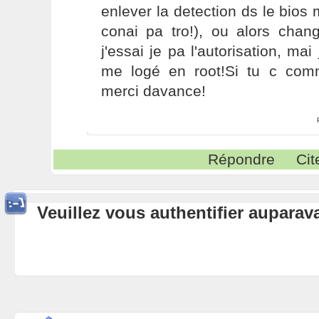
enlever la detection ds le bios 
conai pa tro!), ou alors chan
j'essai je pa l'autorisation, m
me logé en root!Si tu c com
merci davance!
Répondre
Cit
Veuillez vous authentifier aupara