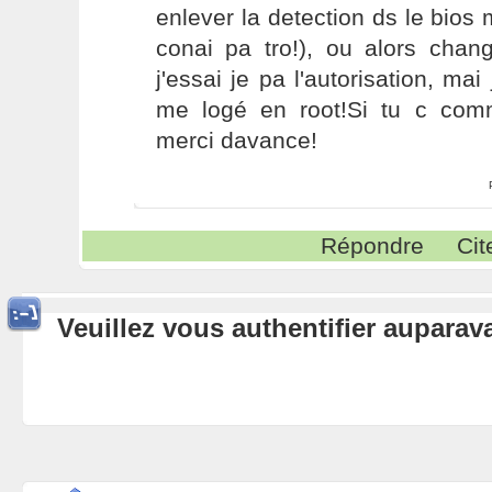
enlever la detection ds le bios 
conai pa tro!), ou alors chan
j'essai je pa l'autorisation, m
me logé en root!Si tu c com
merci davance!
Répondre
Cit
Veuillez vous authentifier aupara