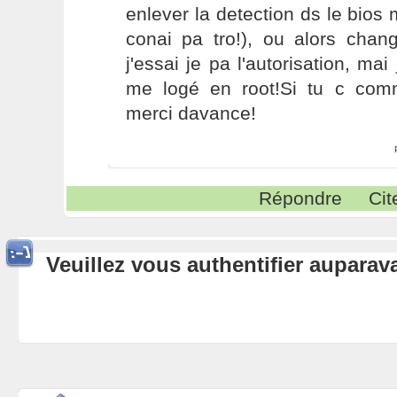
enlever la detection ds le bios 
conai pa tro!), ou alors chan
j'essai je pa l'autorisation, m
me logé en root!Si tu c com
merci davance!
Répondre
Cit
Veuillez vous authentifier aupara