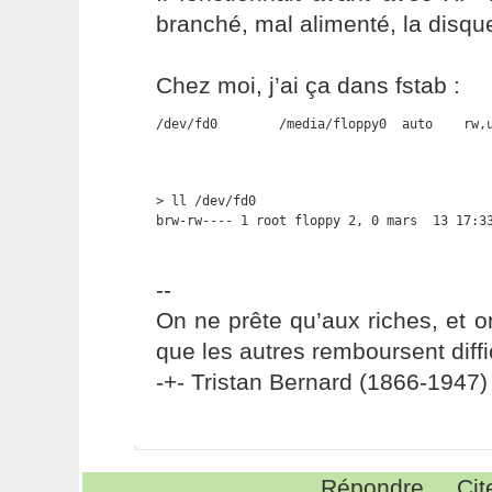
branché, mal alimenté, la disqu
Chez moi, j’ai ça dans fstab :
/dev/fd0        /media/floppy0  auto    rw,
> ll /dev/fd0

brw-rw---- 1 root floppy 2, 0 mars  13 17:3
--
On ne prête qu’aux riches, et o
que les autres remboursent diffi
-+- Tristan Bernard (1866-1947) 
Répondre
Cit