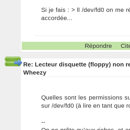
Si je fais : > ll /dev/fd0 on me
accordée...
Répondre
Cit
Re: Lecteur disquette (floppy) non 
Wheezy
Quelles sont les permissions sur
sur /dev/fd0 (à lire en tant que r
--
On ne prête qu’aux riches, et o