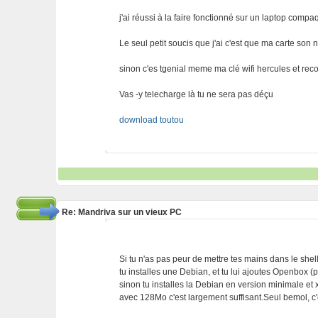
j'ai réussi à la faire fonctionné sur un laptop c
Le seul petit soucis que j'ai c'est que ma carte son
sinon c'es tgenial meme ma clé wifi hercules et 
Vas -y telecharge là tu ne sera pas déçu
download toutou
Re: Mandriva sur un vieux PC
Si tu n'as pas peur de mettre tes mains dans le shell
tu installes une Debian, et tu lui ajoutes Openbox (po
sinon tu installes la Debian en version minimale e
avec 128Mo c'est largement suffisant.Seul bemol, c