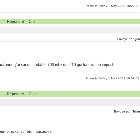
Poste le Friday 1 May 2009 16:29:32
Répondre
Citer
Envoyé par:
jea
onctionne, j'ai sur un portable 700 mhz une f10 qui fonctionne impect .
Poste le Friday 1 May 2009 16:57:09
Répondre
Citer
Envoyé par:
Tria
urne nickel sur ordinausaures.