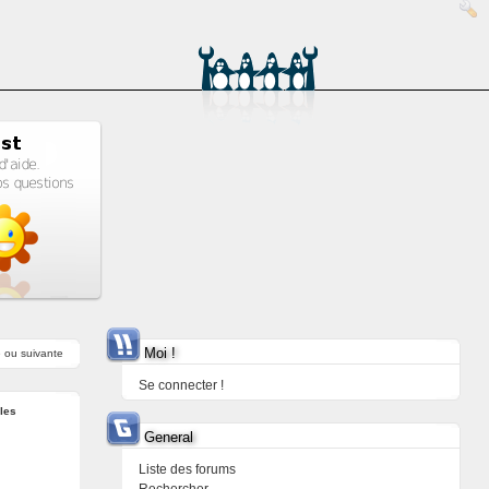
Moi !
e
ou
suivante
Se connecter !
les
General
Liste des forums