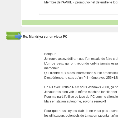
Membre de l'APRIL « promouvoir et défendre le logic
Re: Mandriva sur un vieux PC
Bonjour
Je trouve assez délirant que l'on essaie de faire cr
L'un de ceux qui ont répondu ont-ils jamais es
mémoire?
Qui d'entre-eux a des informations sur le processeu
D'expérience, je sais qu'un PIII même avec 256+
Un PII avec 128Mo RAM sous Windows 2000, ça prend
Je voudrais bien voir la même machine fonctionner
Pour ma part, j'utilise ce type de PC comme client l
Mais en station autonome, soyons sérieux!!
Pour que nous soyons clair: je ne veux plus touch
les utilisateurs potentiels de Linux en racontant n'i