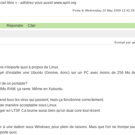
iel libre » - adhérez vous aussi! www.april.org
Poste le Wednesday 20 May 2009 12:42:28
Répondre
Citer
Envoyé par:
y
oire n'importe quoi à propos de Linux.
sayé d'installer une Ubuntu (Gnome, donc) sur un PC avec moins de 256 Mo d
r de ce portable?
128Mo RAM, ça rame. Même en Xubuntu.
 tous les virus qui passent; mais ça fonctionne correctement.
 de manière acceptable sous Linux.
éger en LTSP. Ca tourne aussi bien qu'un dual core tout récent.
er à une station sous Windows; pour plein de raisons. Mais que l'on ne trompe pa
mporte quoi.