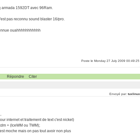
ompaq armada 1592DT avec 96Ram.
 n'est pas reconnu sound blaster 16/pro.
reconnue ouahhhhhhhhhhh
Poste le Monday 27 July 2009 00:49:25
Répondre
Citer
Envoyé par:
tuxlinu
,
ur internet et traitement de text c'est nickel)
t xdm + (IceWM ou TWM);
'est moche mais on pas tout avoir non plus