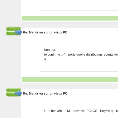
Re: Mandriva sur un vieux PC
bonjour,
je confirme , n'importe quelle distribution recente f
a+
Re: Mandriva sur un vieux PC
Une dérivée de Mandriva via PCLOS : TinyMe qui to