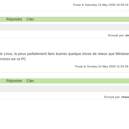
Poste le Saturday 23 May 2009 18:58:16
Répondre
Citer
Envoyé par:
zi
 de Linux, tu peux parfaitement faire tourner quelque chose de mieux que Window
rvices sur ce PC.
Poste le Sunday 24 May 2009 11:54:36
Répondre
Citer
Envoyé par:
chao