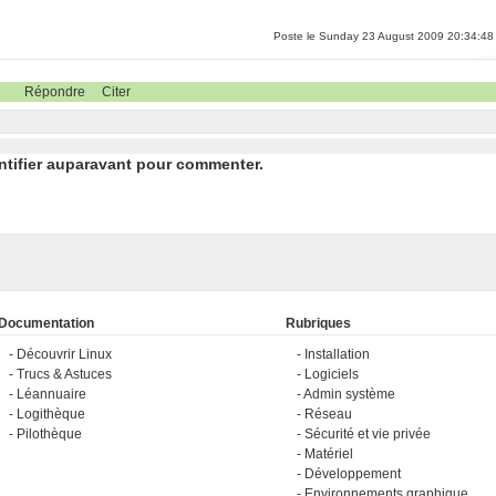
Poste le Sunday 23 August 2009 20:34:48
Répondre
Citer
ntifier auparavant pour commenter.
Documentation
Rubriques
Découvrir Linux
Installation
Trucs & Astuces
Logiciels
Léannuaire
Admin système
Logithèque
Réseau
Pilothèque
Sécurité et vie privée
Matériel
Développement
Environnements graphique