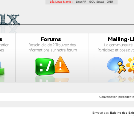
Léa-Linux & amis :
LinuxFR
GCU-Squad
GNU
Conversation
precedent
Envoyé par:
Baleine des Sab