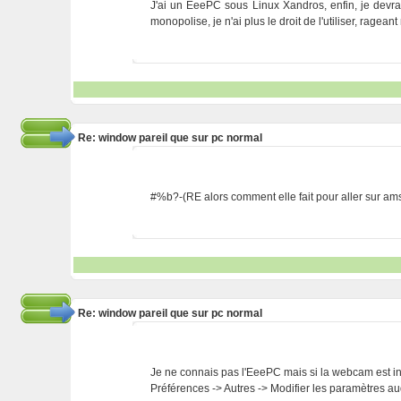
J'ai un EeePC sous Linux Xandros, enfin, je devrais
monopolise, je n'ai plus le droit de l'utiliser, ragean
Re: window pareil que sur pc normal
#%b?-(RE alors comment elle fait pour aller sur amsn
Re: window pareil que sur pc normal
Je ne connais pas l'EeePC mais si la webcam est int
Préférences -> Autres -> Modifier les paramètres au