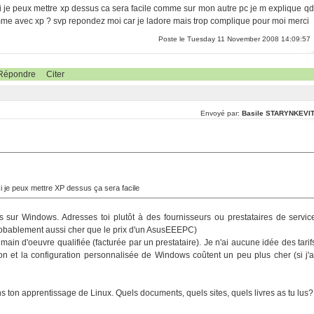
si je peux mettre xp dessus ca sera facile comme sur mon autre pc je m explique qd
omme avec xp ? svp repondez moi car je ladore mais trop complique pour moi merci
Poste le Tuesday 11 November 2008 14:09:57
Répondre
Citer
Envoyé par:
Basile STARYNKEVI
si je peux mettre XP dessus ça sera facile
s sur Windows. Adresses toi plutôt à des fournisseurs ou prestataires de servic
probablement aussi cher que le prix d'un AsusEEEPC)
 main d'oeuvre qualifiée (facturée par un prestataire). Je n'ai aucune idée des tarif
ation et la configuration personnalisée de Windows coûtent un peu plus cher (si j'a
 ton apprentissage de Linux. Quels documents, quels sites, quels livres as tu lus?