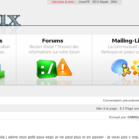
Léa-Linux & amis :
LinuxFR
GCU-Squad
GNU
Conversation
precedent
Aller à la page:
1
2
Page sui
Envoyé par:
CADOL
ila j adore mon petit asus eepc je ne peut plus m en passer - je vous jure c vrai,