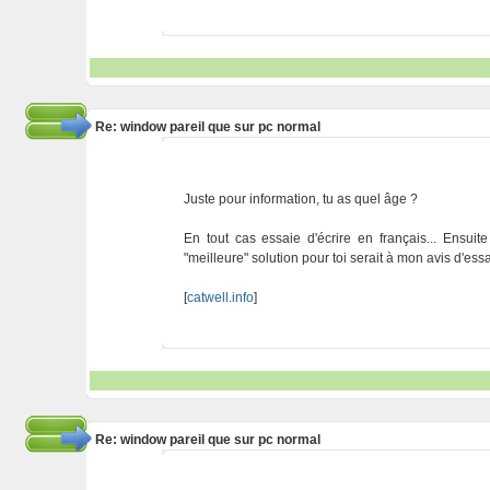
Re: window pareil que sur pc normal
Juste pour information, tu as quel âge ?
En tout cas essaie d'écrire en français... Ensu
"meilleure" solution pour toi serait à mon avis d'e
[
catwell.info
]
Re: window pareil que sur pc normal