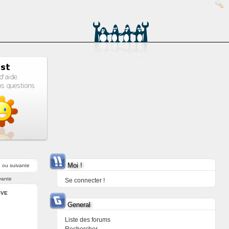
Moi !
e
ou
suivante
vante
Se connecter !
IVE
General
Liste des forums