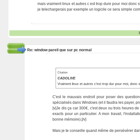
mais vraiment linux et autres c est trop dure pour moi donc 
je telechargerais par exemple un logicile ce sera simple c
Re: window pareil que sur pc normal
Citation
CADOLIVE
Vraiment linux et autres c'est trop dur pour moi, donc 
C'est le mauvais endroit pour poser des question
spécialisés dans Windows (et il faudra les payer, 
[v]Je dis ça car 300€, c'est deux ou trois heures de
exacts pour un particulier. A mon travail, l'install
bonne mémoire).[/v]
Mais je te conseille quand même de persévérer dans