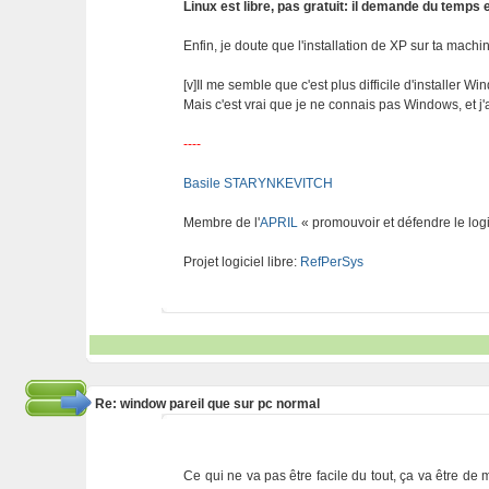
Linux est libre, pas gratuit: il demande du temps 
Enfin, je doute que l'installation de XP sur ta machin
[v]Il me semble que c'est plus difficile d'installer Wi
Mais c'est vrai que je ne connais pas Windows, et j'a
----
Basile STARYNKEVITCH
Membre de l'
APRIL
« promouvoir et défendre le logi
Projet logiciel libre:
RefPerSys
Re: window pareil que sur pc normal
Ce qui ne va pas être facile du tout, ça va être de 