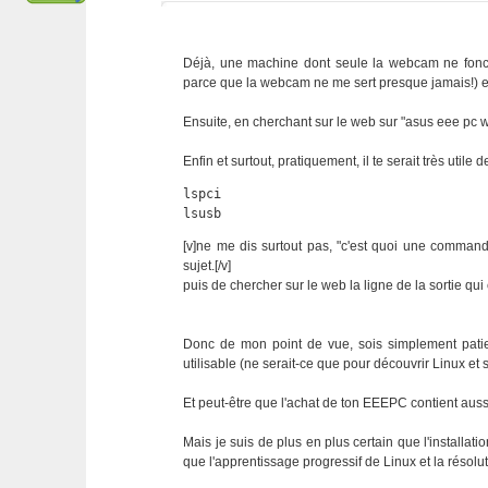
Déjà, une machine dont seule la webcam ne foncti
parce que la webcam ne me sert presque jamais!) es
Ensuite, en cherchant sur le web sur "asus eee pc 
Enfin et surtout, pratiquement, il te serait très util
lspci

lsusb
[v]ne me dis surtout pas, "c'est quoi une commande,
sujet.[/v]
puis de chercher sur le web la ligne de la sortie q
Donc de mon point de vue, sois simplement patie
utilisable (ne serait-ce que pour découvrir Linux
Et peut-être que l'achat de ton EEEPC contient aussi u
Mais je suis de plus en plus certain que l'installat
que l'apprentissage progressif de Linux et la résolu