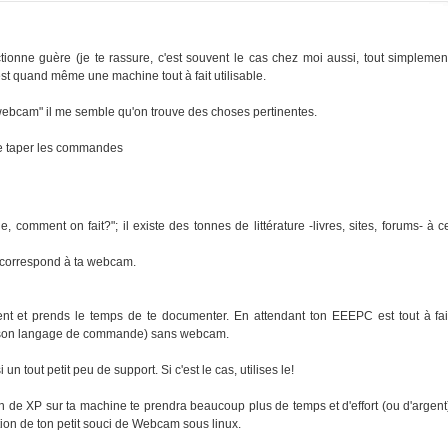
onne guère (je te rassure, c'est souvent le cas chez moi aussi, tout simplemen
t quand même une machine tout à fait utilisable.
webcam" il me semble qu'on trouve des choses pertinentes.
e de taper les commandes
 comment on fait?"; il existe des tonnes de littérature -livres, sites, forums- à c
ui correspond à ta webcam.
nt et prends le temps de te documenter. En attendant ton EEEPC est tout à fai
 et son langage de commande) sans webcam.
n tout petit peu de support. Si c'est le cas, utilises le!
ion de XP sur ta machine te prendra beaucoup plus de temps et d'effort (ou d'argent
tion de ton petit souci de Webcam sous linux.