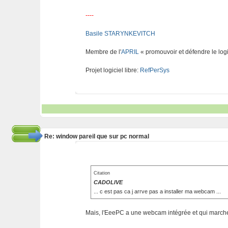
----
Basile STARYNKEVITCH
Membre de l'
APRIL
« promouvoir et défendre le logi
Projet logiciel libre:
RefPerSys
Re: window pareil que sur pc normal
Citation
CADOLIVE
... c est pas ca j arrve pas a installer ma webcam ...
Mais, l'EeePC a une webcam intégrée et qui marche