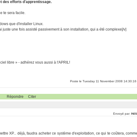
et des efforts d'apprentissage.
e te sera facile.
ndows que d'installer Linux.
i juste une fois assisté passivement à son installation, qui a été complexe[/v]
ciel libre » - adhérez vous aussi à l'APRIL!
Poste le Tuesday 11 November 2008 14:30:16
Répondre
Citer
Envoyé par:
Hél
mettre XP... déjà, faudra acheter ce système d'exploitation, ce qui te coûtera, comm