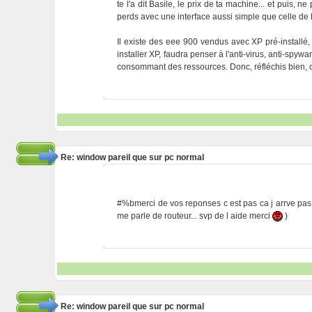
te l'a dit Basile, le prix de ta machine... et puis, n
perds avec une interface aussi simple que celle de la
Il existe des eee 900 vendus avec XP pré-installé, po
installer XP, faudra penser à l'anti-virus, anti-spywar
consommant des ressources. Donc, réfléchis bien, 
Re: window pareil que sur pc normal
#%bmerci de vos reponses c est pas ca j arrve pas 
me parle de routeur... svp de l aide merci
)
Re: window pareil que sur pc normal