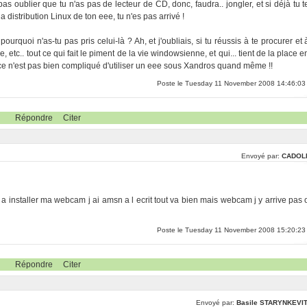
e pas oublier que tu n'as pas de lecteur de CD, donc, faudra.. jongler, et si déjà tu t
 distribution Linux de ton eee, tu n'es pas arrivé !
urquoi n'as-tu pas pris celui-là ? Ah, et j'oubliais, si tu réussis à te procurer et 
e, etc.. tout ce qui fait le piment de la vie windowsienne, et qui... tient de la place e
ce n'est pas bien compliqué d'utiliser un eee sous Xandros quand même !!
Poste le Tuesday 11 November 2008 14:46:03
Répondre
Citer
Envoyé par:
CADOL
a installer ma webcam j ai amsn a l ecrit tout va bien mais webcam j y arrive pas 
Poste le Tuesday 11 November 2008 15:20:23
Répondre
Citer
Envoyé par:
Basile STARYNKEVI