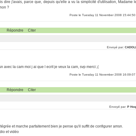
 dire j'avais, parce que, depuis qu'elle a vu la simplicité d'utilisation, Madame l
t non ?
Poste le Tuesday 11 November 2008 15:44:50
Répondre
Citer
Envoyé par:
CADOL
 avec la cam moi j ai que l ecrit je veux la cam, svp merci:,(
Poste le Tuesday 11 November 2008 16:09:07
Répondre
Citer
Envoyé par:
P Hoq
égrée et marche parfaitement bien je pense qu'il suffit de configurer amsn.
dio et vidéo