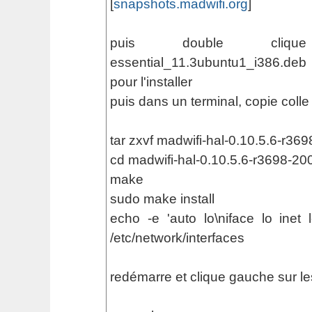
[
snapshots.madwifi.org
]
puis double cliqu
essential_11.3ubuntu1_i386.deb
pour l'installer
puis dans un terminal, copie colle 
tar zxvf madwifi-hal-0.10.5.6-r36
cd madwifi-hal-0.10.5.6-r3698-2
make
sudo make install
echo -e 'auto lo\niface lo inet
/etc/network/interfaces
redémarre et clique gauche sur le