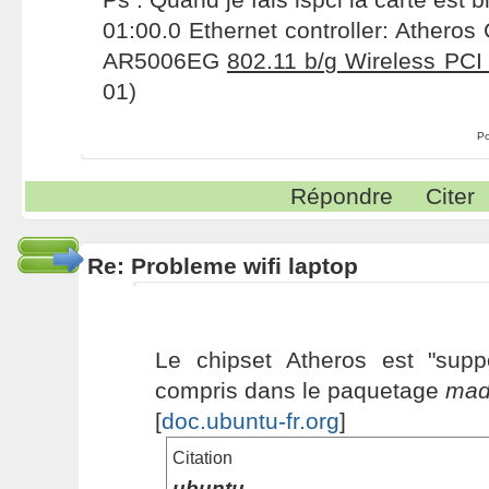
01:00.0 Ethernet controller: Atheros
AR5006EG
802.11 b/g Wireless PCI
01)
Po
Répondre
Citer
Re: Probleme wifi laptop
Le chipset Atheros est "suppo
compris dans le paquetage
mad
[
doc.ubuntu-fr.org
]
Citation
ubuntu