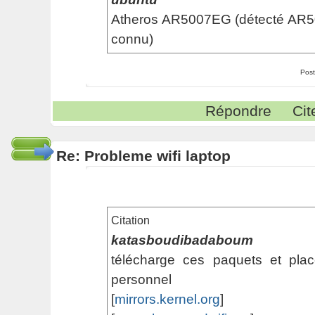
Atheros AR5007EG (détecté AR50
connu)
Post
Répondre
Cit
Re: Probleme wifi laptop
Citation
katasboudibadaboum
télécharge ces paquets et plac
personnel
[
mirrors.kernel.org
]