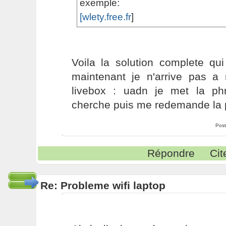
exemple:
[
wlety.free.fr
]
Voila la solution complete qu
maintenant je n'arrive pas a
livebox : uadn je met la ph
cherche puis me redemande la 
Post
Répondre
Cit
Re: Probleme wifi laptop