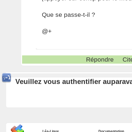
Que se passe-t-il ?
@+
Répondre
Cit
Veuillez vous authentifier aupara
Léa-Linux
Documentation