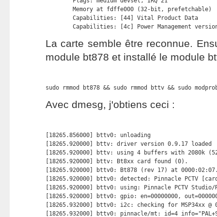
        Flags: medium devsel, IRQ 21

        Memory at fdffe000 (32-bit, prefetchable) 
        Capabilities: [44] Vital Product Data

        Capabilities: [4c] Power Management versio
La carte semble être reconnue. Ensuit
module bt878 et installé le module btt
sudo rmmod bt878 && sudo rmmod bttv && sudo modpro
Avec dmesg, j'obtiens ceci :
[18265.856000] bttv0: unloading

[18265.920000] bttv: driver version 0.9.17 loaded

[18265.920000] bttv: using 4 buffers with 2080k (52
[18265.920000] bttv: Bt8xx card found (0).

[18265.920000] bttv0: Bt878 (rev 17) at 0000:02:07.
[18265.920000] bttv0: detected: Pinnacle PCTV [card
[18265.920000] bttv0: using: Pinnacle PCTV Studio/R
[18265.920000] bttv0: gpio: en=00000000, out=000000
[18265.932000] bttv0: i2c: checking for MSP34xx @ 0
[18265.932000] bttv0: pinnacle/mt: id=4 info="PAL+S