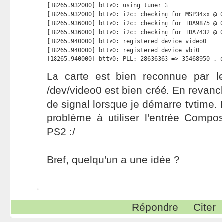
[18265.932000] bttv0: using tuner=3

[18265.932000] bttv0: i2c: checking for MSP34xx @ 0
[18265.936000] bttv0: i2c: checking for TDA9875 @ 0
[18265.936000] bttv0: i2c: checking for TDA7432 @ 0
[18265.940000] bttv0: registered device video0

[18265.940000] bttv0: registered device vbi0

[18265.940000] bttv0: PLL: 28636363 => 35468950 . 
La carte est bien reconnue par le 
/dev/video0 est bien créé. En revanch
de signal lorsque je démarre tvtime. P
problème à utiliser l'entrée Compo
PS2 :/
Bref, quelqu'un a une idée ?
Répondre
Citer