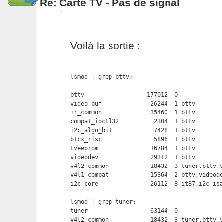
Re: Carte TV - Pas de signal
Voilà la sortie :
lsmod | grep bttv:

bttv                  177012  0 

video_buf              26244  1 bttv

ir_common              35460  1 bttv

compat_ioctl32          2304  1 bttv

i2c_algo_bit            7428  1 bttv

btcx_risc               5896  1 bttv

tveeprom               16784  1 bttv

videodev               29312  1 bttv

v4l2_common            18432  3 tuner,bttv,v
v4l1_compat            15364  2 bttv,videode
i2c_core               26112  8 it87,i2c_isa
lsmod | grep tuner:

tuner                  63144  0 

v4l2_common            18432  3 tuner,bttv,v