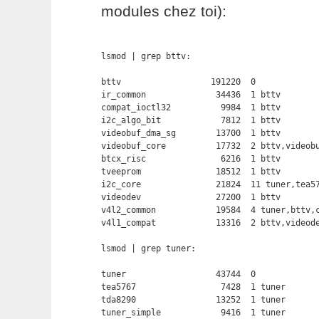
modules chez toi):
lsmod | grep bttv:

bttv                  191220  0

ir_common              34436  1 bttv

compat_ioctl32          9984  1 bttv

i2c_algo_bit            7812  1 bttv

videobuf_dma_sg        13700  1 bttv

videobuf_core          17732  2 bttv,videobu
btcx_risc               6216  1 bttv

tveeprom               18512  1 bttv

i2c_core               21824  11 tuner,tea57
videodev               27200  1 bttv

v4l2_common            19584  4 tuner,bttv,c
v4l1_compat            13316  2 bttv,videode
lsmod | grep tuner:

tuner                  43744  0

tea5767                 7428  1 tuner

tda8290                13252  1 tuner

tuner_simple            9416  1 tuner
