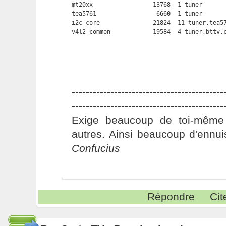
mt20xx                 13768  1 tuner

tea5761                 6660  1 tuner

i2c_core               21824  11 tuner,tea57
v4l2_common            19584  4 tuner,bttv,
-------------------------------------------
-------------------------------------------
Exige beaucoup de toi-même
autres. Ainsi beaucoup d'ennui
Confucius
Répondre
Cit