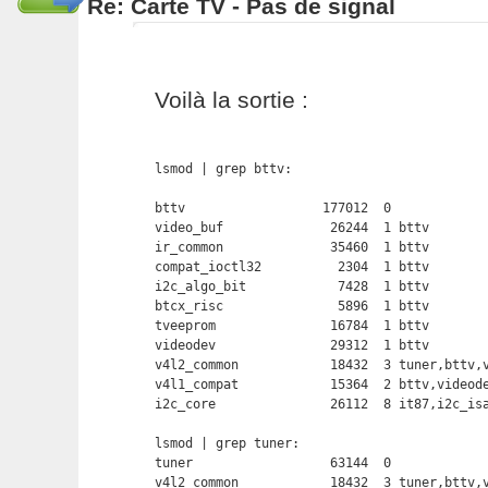
Re: Carte TV - Pas de signal
Voilà la sortie :
lsmod | grep bttv:

bttv                  177012  0 

video_buf              26244  1 bttv

ir_common              35460  1 bttv

compat_ioctl32          2304  1 bttv

i2c_algo_bit            7428  1 bttv

btcx_risc               5896  1 bttv

tveeprom               16784  1 bttv

videodev               29312  1 bttv

v4l2_common            18432  3 tuner,bttv,v
v4l1_compat            15364  2 bttv,videode
i2c_core               26112  8 it87,i2c_isa
lsmod | grep tuner:

tuner                  63144  0 

v4l2_common            18432  3 tuner,bttv,v