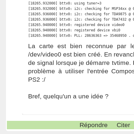
[18265.932000] bttv0: using tuner=3

[18265.932000] bttv0: i2c: checking for MSP34xx @ 0
[18265.936000] bttv0: i2c: checking for TDA9875 @ 0
[18265.936000] bttv0: i2c: checking for TDA7432 @ 0
[18265.940000] bttv0: registered device video0

[18265.940000] bttv0: registered device vbi0

[18265.940000] bttv0: PLL: 28636363 => 35468950 . 
La carte est bien reconnue par le 
/dev/video0 est bien créé. En revanch
de signal lorsque je démarre tvtime. P
problème à utiliser l'entrée Compo
PS2 :/
Bref, quelqu'un a une idée ?
Répondre
Citer