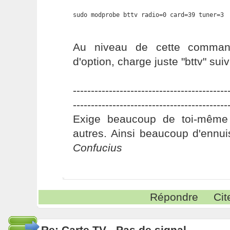
sudo modprobe bttv radio=0 card=39 tuner=3
Au niveau de cette comman
d'option, charge juste "bttv" sui
-------------------------------------------
-------------------------------------------
Exige beaucoup de toi-même
autres. Ainsi beaucoup d'ennui
Confucius
Répondre
Cit
Re: Carte TV - Pas de signal