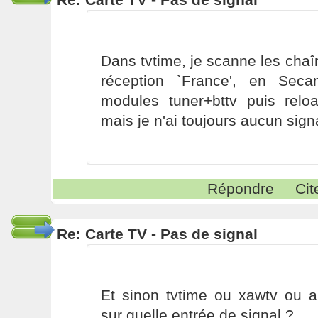
Dans tvtime, je scanne les cha
réception `France', en Seca
modules tuner+bttv puis rel
mais je n'ai toujours aucun signa
Répondre
Cit
Re: Carte TV - Pas de signal
Et sinon tvtime ou xawtv ou a
sur quelle entrée de signal ?