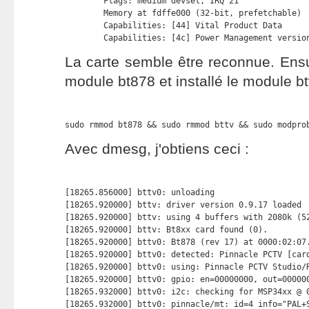
        Flags: medium devsel, IRQ 21

        Memory at fdffe000 (32-bit, prefetchable) 
        Capabilities: [44] Vital Product Data

        Capabilities: [4c] Power Management versio
La carte semble être reconnue. Ensuit
module bt878 et installé le module btt
sudo rmmod bt878 && sudo rmmod bttv && sudo modpro
Avec dmesg, j'obtiens ceci :
[18265.856000] bttv0: unloading

[18265.920000] bttv: driver version 0.9.17 loaded

[18265.920000] bttv: using 4 buffers with 2080k (52
[18265.920000] bttv: Bt8xx card found (0).

[18265.920000] bttv0: Bt878 (rev 17) at 0000:02:07.
[18265.920000] bttv0: detected: Pinnacle PCTV [card
[18265.920000] bttv0: using: Pinnacle PCTV Studio/R
[18265.920000] bttv0: gpio: en=00000000, out=000000
[18265.932000] bttv0: i2c: checking for MSP34xx @ 0
[18265.932000] bttv0: pinnacle/mt: id=4 info="PAL+S