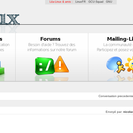
Léa-Linux & amis :
LinuxFR
GCU-Squad
GNU
Conversation
precedent
Envoyé par:
nicola