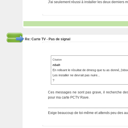
J'ai seulement réussi à installer les deux dernier
Re: Carte TV - Pas de signal
Citation
nbah
En relisant le résultat de dmesg que tu as donné, j
Les installer ne devrait pas nuire...
?
Ces messages ne sont pas grave, il recherche des
pour ma carte PCTV Rave.
---------------------------------------------------------------------
Exige beaucoup de toi-même et attends peu des aut