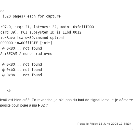
ed

 (520 pages) each for capture

:07.0, irq: 21, latency: 32, mmio: 0xfdfff000

card=39], PCI subsystem ID is 11bd:0012

io/Rave [card=39,insmod option]

000000 in=00fff3ff [init]

 @ 0x80... not found

AL+SECAM / mono" radio=no

 @ 0x80... not found

 @ 0xb0... not found

 @ 0x8a... not found

0 . ok
video0 est bien créé. En revanche, je n'ai pas du tout de signal lorsque je démarre
omposite pour jouer à ma PS2 :/
Poste le Friday 13 June 2008 19:44:34