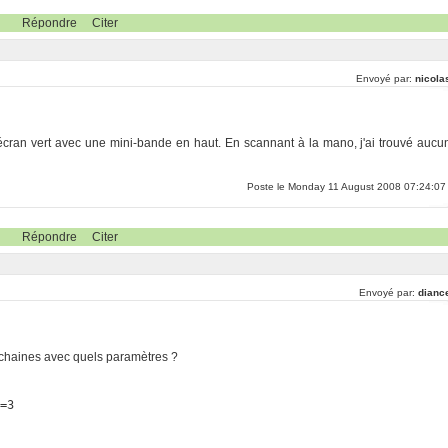
Répondre
Citer
Envoyé par:
nicola
n écran vert avec une mini-bande en haut. En scannant à la mano, j'ai trouvé aucu
Poste le Monday 11 August 2008 07:24:07
Répondre
Citer
Envoyé par:
dianc
s chaines avec quels paramètres ?
r=3