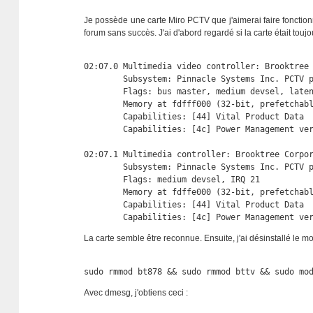
Je possède une carte Miro PCTV que j'aimerai faire fonctionn
forum sans succès. J'ai d'abord regardé si la carte était tou
02:07.0 Multimedia video controller: Brooktree 
        Subsystem: Pinnacle Systems Inc. PCTV p
        Flags: bus master, medium devsel, laten
        Memory at fdfff000 (32-bit, prefetchab
        Capabilities: [44] Vital Product Data

        Capabilities: [4c] Power Management ver
02:07.1 Multimedia controller: Brooktree Corpor
        Subsystem: Pinnacle Systems Inc. PCTV p
        Flags: medium devsel, IRQ 21

        Memory at fdffe000 (32-bit, prefetchab
        Capabilities: [44] Vital Product Data

        Capabilities: [4c] Power Management ve
La carte semble être reconnue. Ensuite, j'ai désinstallé le mo
sudo rmmod bt878 && sudo rmmod bttv && sudo mo
Avec dmesg, j'obtiens ceci :