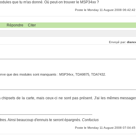
s modules que tu m'as donné. Où peut-on trouver le MSP34xx ?
Poste le Monday 11 August 2008 06:42:42
Répondre
Citer
Envoyé par:
dianc
'observe que des modules sont manquants : MSP34xx, TDA9875, TDA7432.
 chipsets de la carte, mais ceux-ci ne sont pas présent. J'ai les mêmes message
-----------------------------------------------------------------------------
res. Ainsi beaucoup d'ennuis te seront épargnés.
Confucius
Poste le Monday 11 August 2008 07:04:45