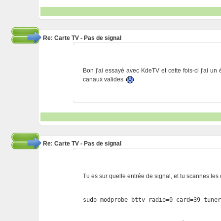
Re: Carte TV - Pas de signal
Bon j'ai essayé avec KdeTV et cette fois-ci j'ai u
canaux valides
Re: Carte TV - Pas de signal
Tu es sur quelle entrée de signal, et tu scannes le
sudo modprobe bttv radio=0 card=39 tune