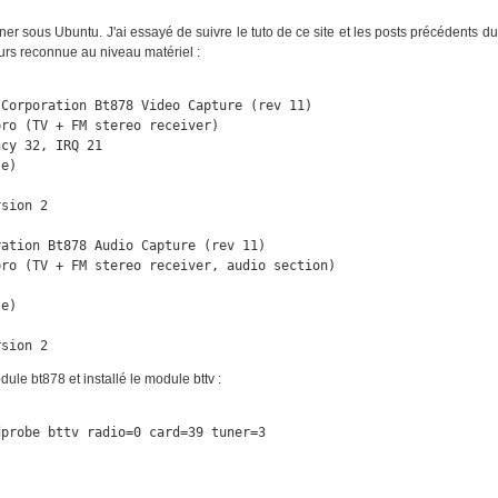
er sous Ubuntu. J'ai essayé de suivre le tuto de ce site et les posts précédents du
jours reconnue au niveau matériel :
Corporation Bt878 Video Capture (rev 11)

ro (TV + FM stereo receiver)

cy 32, IRQ 21

le) 
sion 2

ation Bt878 Audio Capture (rev 11)

ro (TV + FM stereo receiver, audio section)

le) 
rsion 2
dule bt878 et installé le module bttv :
dprobe bttv radio=0 card=39 tuner=3