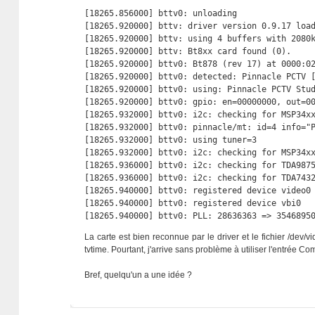
[18265.856000] bttv0: unloading

[18265.920000] bttv: driver version 0.9.17 load
[18265.920000] bttv: using 4 buffers with 2080k
[18265.920000] bttv: Bt8xx card found (0).

[18265.920000] bttv0: Bt878 (rev 17) at 0000:02
[18265.920000] bttv0: detected: Pinnacle PCTV [
[18265.920000] bttv0: using: Pinnacle PCTV Stud
[18265.920000] bttv0: gpio: en=00000000, out=00
[18265.932000] bttv0: i2c: checking for MSP34xx
[18265.932000] bttv0: pinnacle/mt: id=4 info="P
[18265.932000] bttv0: using tuner=3

[18265.932000] bttv0: i2c: checking for MSP34xx
[18265.936000] bttv0: i2c: checking for TDA9875
[18265.936000] bttv0: i2c: checking for TDA7432
[18265.940000] bttv0: registered device video0

[18265.940000] bttv0: registered device vbi0

[18265.940000] bttv0: PLL: 28636363 => 3546895
La carte est bien reconnue par le driver et le fichier /dev/
tvtime. Pourtant, j'arrive sans problème à utiliser l'entrée C
Bref, quelqu'un a une idée ?