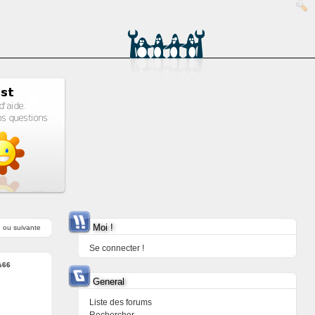
Moi !
e
ou
suivante
Se connecter !
s66
General
Liste des forums