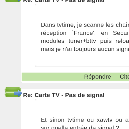
Dans tvtime, je scanne les cha
réception `France', en Seca
modules tuner+bttv puis rel
mais je n'ai toujours aucun signa
Répondre
Cit
Re: Carte TV - Pas de signal
Et sinon tvtime ou xawtv ou a
sur quelle entrée de signal ?