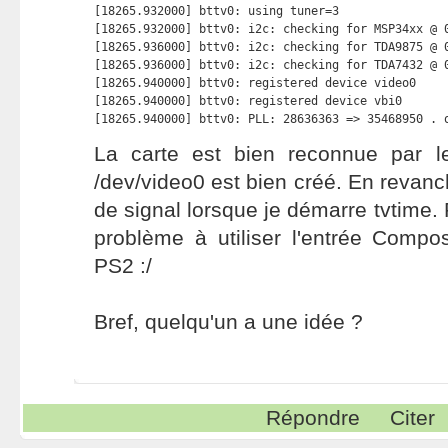
[18265.932000] bttv0: using tuner=3

[18265.932000] bttv0: i2c: checking for MSP34xx @ 0
[18265.936000] bttv0: i2c: checking for TDA9875 @ 0
[18265.936000] bttv0: i2c: checking for TDA7432 @ 0
[18265.940000] bttv0: registered device video0

[18265.940000] bttv0: registered device vbi0

[18265.940000] bttv0: PLL: 28636363 => 35468950 . 
La carte est bien reconnue par le 
/dev/video0 est bien créé. En revanch
de signal lorsque je démarre tvtime. P
problème à utiliser l'entrée Compo
PS2 :/
Bref, quelqu'un a une idée ?
Répondre
Citer