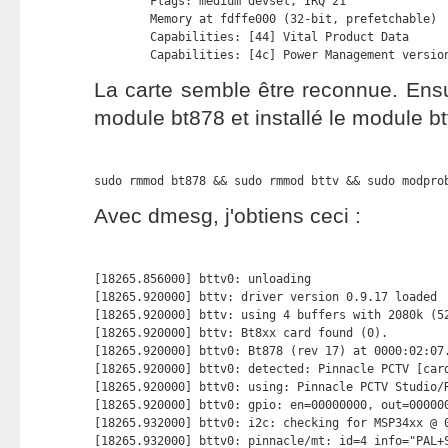
        Flags: medium devsel, IRQ 21

        Memory at fdffe000 (32-bit, prefetchable) 
        Capabilities: [44] Vital Product Data

        Capabilities: [4c] Power Management versio
La carte semble être reconnue. Ensuit
module bt878 et installé le module btt
sudo rmmod bt878 && sudo rmmod bttv && sudo modpro
Avec dmesg, j'obtiens ceci :
[18265.856000] bttv0: unloading

[18265.920000] bttv: driver version 0.9.17 loaded

[18265.920000] bttv: using 4 buffers with 2080k (52
[18265.920000] bttv: Bt8xx card found (0).

[18265.920000] bttv0: Bt878 (rev 17) at 0000:02:07.
[18265.920000] bttv0: detected: Pinnacle PCTV [card
[18265.920000] bttv0: using: Pinnacle PCTV Studio/R
[18265.920000] bttv0: gpio: en=00000000, out=000000
[18265.932000] bttv0: i2c: checking for MSP34xx @ 0
[18265.932000] bttv0: pinnacle/mt: id=4 info="PAL+S