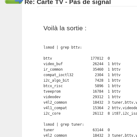
Re: Carte TV - Pas de signal
Voilà la sortie :
lsmod | grep bttv:

bttv                  177012  0 

video_buf              26244  1 bttv

ir_common              35460  1 bttv

compat_ioctl32          2304  1 bttv

i2c_algo_bit            7428  1 bttv

btcx_risc               5896  1 bttv

tveeprom               16784  1 bttv

videodev               29312  1 bttv

v4l2_common            18432  3 tuner,bttv,v
v4l1_compat            15364  2 bttv,videode
i2c_core               26112  8 it87,i2c_isa
lsmod | grep tuner:

tuner                  63144  0 

v4l2_common            18432  3 tuner,bttv,v