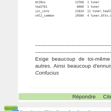
mt20xx                 13768  1 tuner

tea5761                 6660  1 tuner

i2c_core               21824  11 tuner,tea57
v4l2_common            19584  4 tuner,bttv,
-------------------------------------------
-------------------------------------------
Exige beaucoup de toi-même
autres. Ainsi beaucoup d'ennui
Confucius
Répondre
Cit