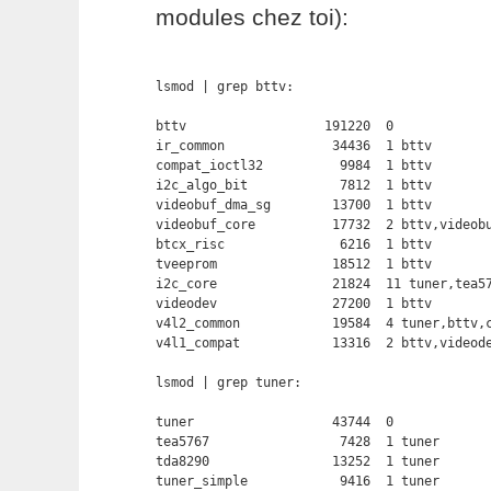
modules chez toi):
lsmod | grep bttv:

bttv                  191220  0

ir_common              34436  1 bttv

compat_ioctl32          9984  1 bttv

i2c_algo_bit            7812  1 bttv

videobuf_dma_sg        13700  1 bttv

videobuf_core          17732  2 bttv,videobu
btcx_risc               6216  1 bttv

tveeprom               18512  1 bttv

i2c_core               21824  11 tuner,tea57
videodev               27200  1 bttv

v4l2_common            19584  4 tuner,bttv,c
v4l1_compat            13316  2 bttv,videode
lsmod | grep tuner:

tuner                  43744  0

tea5767                 7428  1 tuner

tda8290                13252  1 tuner

tuner_simple            9416  1 tuner
