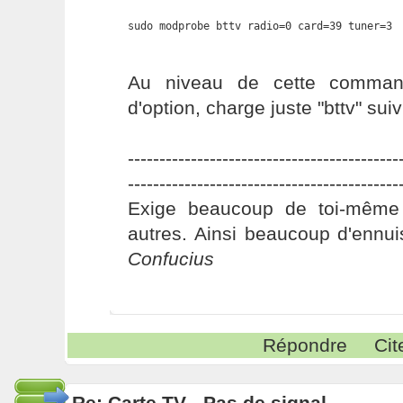
sudo modprobe bttv radio=0 card=39 tuner=3
Au niveau de cette comman
d'option, charge juste "bttv" sui
-------------------------------------------
-------------------------------------------
Exige beaucoup de toi-même
autres. Ainsi beaucoup d'ennui
Confucius
Répondre
Cit
Re: Carte TV - Pas de signal