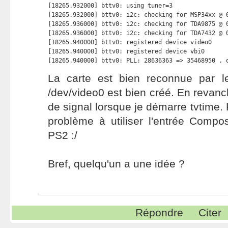
[18265.932000] bttv0: using tuner=3

[18265.932000] bttv0: i2c: checking for MSP34xx @ 0
[18265.936000] bttv0: i2c: checking for TDA9875 @ 0
[18265.936000] bttv0: i2c: checking for TDA7432 @ 0
[18265.940000] bttv0: registered device video0

[18265.940000] bttv0: registered device vbi0

[18265.940000] bttv0: PLL: 28636363 => 35468950 . 
La carte est bien reconnue par le 
/dev/video0 est bien créé. En revanch
de signal lorsque je démarre tvtime. P
problème à utiliser l'entrée Compo
PS2 :/
Bref, quelqu'un a une idée ?
Répondre
Citer