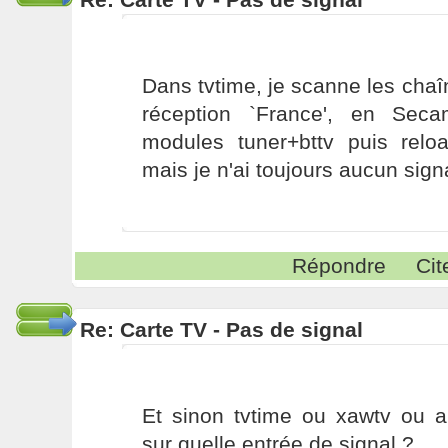
Dans tvtime, je scanne les cha
réception `France', en Seca
modules tuner+bttv puis rel
mais je n'ai toujours aucun signa
Répondre
Cit
Re: Carte TV - Pas de signal
Et sinon tvtime ou xawtv ou a
sur quelle entrée de signal ?