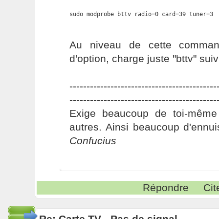
sudo modprobe bttv radio=0 card=39 tuner=3
Au niveau de cette comman
d'option, charge juste "bttv" sui
-------------------------------------------
-------------------------------------------
Exige beaucoup de toi-même
autres. Ainsi beaucoup d'ennui
Confucius
Répondre
Cit
Re: Carte TV - Pas de signal