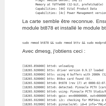
        Flags: medium devsel, IRQ 21

        Memory at fdffe000 (32-bit, prefetchable) 
        Capabilities: [44] Vital Product Data

        Capabilities: [4c] Power Management versio
La carte semble être reconnue. Ensuit
module bt878 et installé le module btt
sudo rmmod bt878 && sudo rmmod bttv && sudo modpro
Avec dmesg, j'obtiens ceci :
[18265.856000] bttv0: unloading

[18265.920000] bttv: driver version 0.9.17 loaded

[18265.920000] bttv: using 4 buffers with 2080k (52
[18265.920000] bttv: Bt8xx card found (0).

[18265.920000] bttv0: Bt878 (rev 17) at 0000:02:07.
[18265.920000] bttv0: detected: Pinnacle PCTV [card
[18265.920000] bttv0: using: Pinnacle PCTV Studio/R
[18265.920000] bttv0: gpio: en=00000000, out=000000
[18265.932000] bttv0: i2c: checking for MSP34xx @ 0
[18265.932000] bttv0: pinnacle/mt: id=4 info="PAL+S