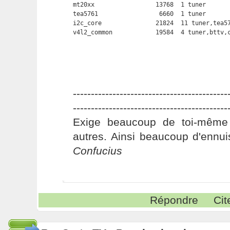
mt20xx                 13768  1 tuner

tea5761                 6660  1 tuner

i2c_core               21824  11 tuner,tea57
v4l2_common            19584  4 tuner,bttv,
-------------------------------------------
-------------------------------------------
Exige beaucoup de toi-même
autres. Ainsi beaucoup d'ennui
Confucius
Répondre
Cit