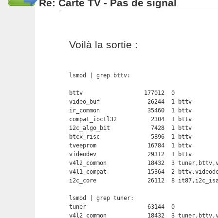
Re: Carte TV - Pas de signal
Voilà la sortie :
lsmod | grep bttv:

bttv                  177012  0 

video_buf              26244  1 bttv

ir_common              35460  1 bttv

compat_ioctl32          2304  1 bttv

i2c_algo_bit            7428  1 bttv

btcx_risc               5896  1 bttv

tveeprom               16784  1 bttv

videodev               29312  1 bttv

v4l2_common            18432  3 tuner,bttv,v
v4l1_compat            15364  2 bttv,videode
i2c_core               26112  8 it87,i2c_isa
lsmod | grep tuner:

tuner                  63144  0 

v4l2_common            18432  3 tuner,bttv,v