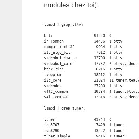
modules chez toi):
lsmod | grep bttv:

bttv                  191220  0

ir_common              34436  1 bttv

compat_ioctl32          9984  1 bttv

i2c_algo_bit            7812  1 bttv

videobuf_dma_sg        13700  1 bttv

videobuf_core          17732  2 bttv,videobu
btcx_risc               6216  1 bttv

tveeprom               18512  1 bttv

i2c_core               21824  11 tuner,tea57
videodev               27200  1 bttv

v4l2_common            19584  4 tuner,bttv,c
v4l1_compat            13316  2 bttv,videode
lsmod | grep tuner:

tuner                  43744  0

tea5767                 7428  1 tuner

tda8290                13252  1 tuner

tuner_simple            9416  1 tuner
