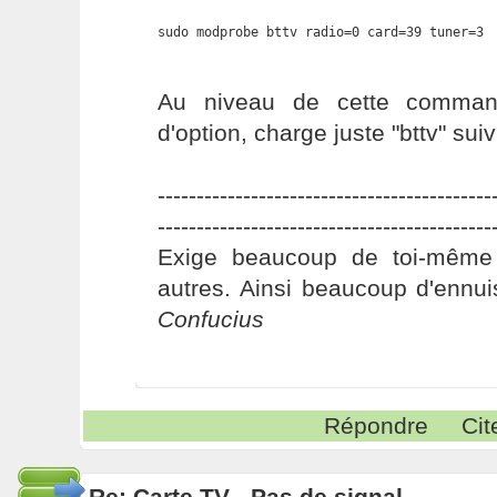
sudo modprobe bttv radio=0 card=39 tuner=3
Au niveau de cette comman
d'option, charge juste "bttv" sui
-------------------------------------------
-------------------------------------------
Exige beaucoup de toi-même
autres. Ainsi beaucoup d'ennui
Confucius
Répondre
Cit
Re: Carte TV - Pas de signal