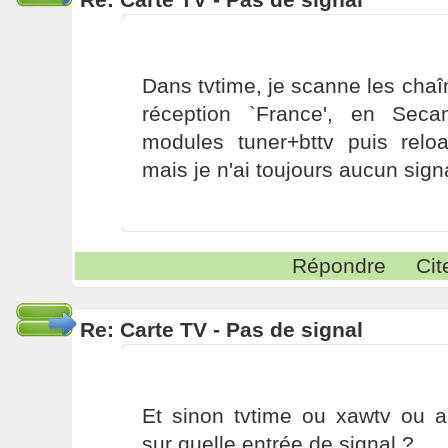
Dans tvtime, je scanne les cha
réception `France', en Seca
modules tuner+bttv puis rel
mais je n'ai toujours aucun signa
Répondre
Cit
Re: Carte TV - Pas de signal
Et sinon tvtime ou xawtv ou a
sur quelle entrée de signal ?