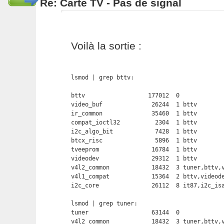
Re: Carte TV - Pas de signal
Voilà la sortie :
lsmod | grep bttv:

bttv                  177012  0 

video_buf              26244  1 bttv

ir_common              35460  1 bttv

compat_ioctl32          2304  1 bttv

i2c_algo_bit            7428  1 bttv

btcx_risc               5896  1 bttv

tveeprom               16784  1 bttv

videodev               29312  1 bttv

v4l2_common            18432  3 tuner,bttv,v
v4l1_compat            15364  2 bttv,videode
i2c_core               26112  8 it87,i2c_isa
lsmod | grep tuner:

tuner                  63144  0 

v4l2_common            18432  3 tuner,bttv,v