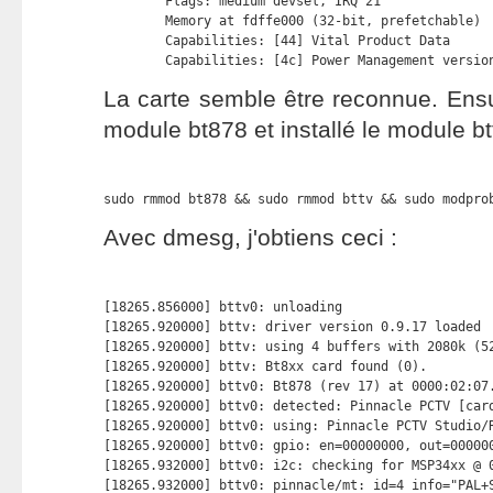
        Flags: medium devsel, IRQ 21

        Memory at fdffe000 (32-bit, prefetchable) 
        Capabilities: [44] Vital Product Data

        Capabilities: [4c] Power Management versio
La carte semble être reconnue. Ensuit
module bt878 et installé le module btt
sudo rmmod bt878 && sudo rmmod bttv && sudo modpro
Avec dmesg, j'obtiens ceci :
[18265.856000] bttv0: unloading

[18265.920000] bttv: driver version 0.9.17 loaded

[18265.920000] bttv: using 4 buffers with 2080k (52
[18265.920000] bttv: Bt8xx card found (0).

[18265.920000] bttv0: Bt878 (rev 17) at 0000:02:07.
[18265.920000] bttv0: detected: Pinnacle PCTV [card
[18265.920000] bttv0: using: Pinnacle PCTV Studio/R
[18265.920000] bttv0: gpio: en=00000000, out=000000
[18265.932000] bttv0: i2c: checking for MSP34xx @ 0
[18265.932000] bttv0: pinnacle/mt: id=4 info="PAL+S