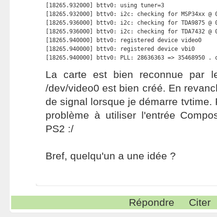
[18265.932000] bttv0: using tuner=3

[18265.932000] bttv0: i2c: checking for MSP34xx @ 0
[18265.936000] bttv0: i2c: checking for TDA9875 @ 0
[18265.936000] bttv0: i2c: checking for TDA7432 @ 0
[18265.940000] bttv0: registered device video0

[18265.940000] bttv0: registered device vbi0

[18265.940000] bttv0: PLL: 28636363 => 35468950 . 
La carte est bien reconnue par le 
/dev/video0 est bien créé. En revanch
de signal lorsque je démarre tvtime. P
problème à utiliser l'entrée Compo
PS2 :/
Bref, quelqu'un a une idée ?
Répondre
Citer