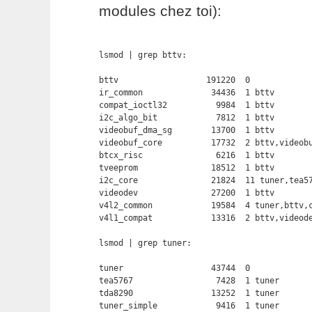
modules chez toi):
lsmod | grep bttv:

bttv                  191220  0

ir_common              34436  1 bttv

compat_ioctl32          9984  1 bttv

i2c_algo_bit            7812  1 bttv

videobuf_dma_sg        13700  1 bttv

videobuf_core          17732  2 bttv,videobu
btcx_risc               6216  1 bttv

tveeprom               18512  1 bttv

i2c_core               21824  11 tuner,tea57
videodev               27200  1 bttv

v4l2_common            19584  4 tuner,bttv,c
v4l1_compat            13316  2 bttv,videode
lsmod | grep tuner:

tuner                  43744  0

tea5767                 7428  1 tuner

tda8290                13252  1 tuner

tuner_simple            9416  1 tuner
