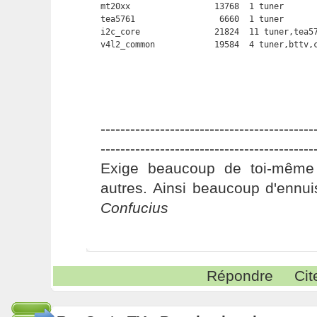
mt20xx                 13768  1 tuner

tea5761                 6660  1 tuner

i2c_core               21824  11 tuner,tea57
v4l2_common            19584  4 tuner,bttv,
-------------------------------------------
-------------------------------------------
Exige beaucoup de toi-même
autres. Ainsi beaucoup d'ennui
Confucius
Répondre
Cit