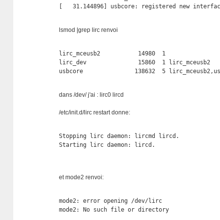
[   31.144896] usbcore: registered new interfa
lsmod |grep lirc renvoi
lirc_mceusb2           14980  1 

lirc_dev               15860  1 lirc_mceusb2

usbcore               138632  5 lirc_mceusb2,u
dans /dev/ j'ai : lirc0 lircd
/etc/init.d/lirc restart donne:
Stopping lirc daemon: lircmd lircd.

Starting lirc daemon: lircd.
et mode2 renvoi:
mode2: error opening /dev/lirc

mode2: No such file or directory