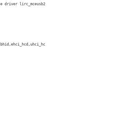
ce driver lirc_mceusb2
sbhid,ehci_hcd,uhci_hc