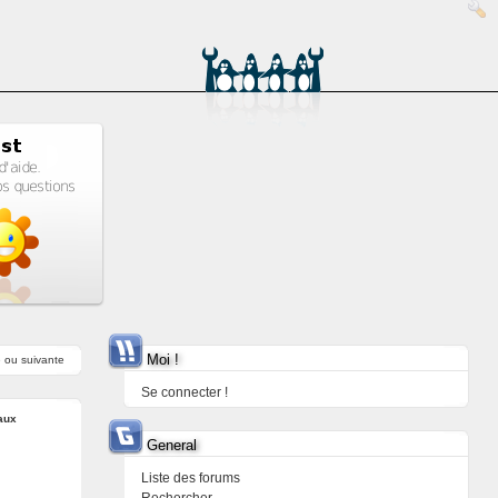
Moi !
e
ou
suivante
Se connecter !
aux
General
Liste des forums