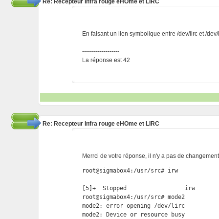
Re: Recepteur infra rouge eHOme et LIRC
En faisant un lien symbolique entre /dev/lirc et /dev/
-------------------
La réponse est 42
Re: Recepteur infra rouge eHOme et LIRC
Merrci de votre réponse, il n'y a pas de changement
root@sigmabox4:/usr/src# irw

[5]+  Stopped                 irw

root@sigmabox4:/usr/src# mode2

mode2: error opening /dev/lirc
