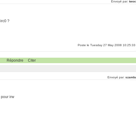
Envoyé par:
twoc
lirc0 ?
Poste le Tuesday 27 May 2008 10:25:33
Répondre
Citer
Envoyé par:
szamb
 pour irw