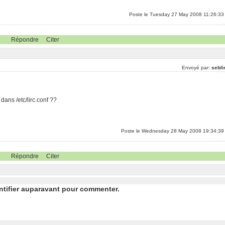
Poste le Tuesday 27 May 2008 11:26:33
Répondre
Citer
Envoyé par:
sebli
dans /etc/lirc.conf ??
Poste le Wednesday 28 May 2008 19:34:39
Répondre
Citer
ntifier auparavant pour commenter.