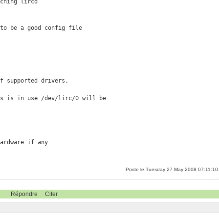
ching lircd

to be a good config file

f supported drivers.

s is in use /dev/lirc/0 will be

ardware if any

Poste le Tuesday 27 May 2008 07:11:10
Répondre
Citer