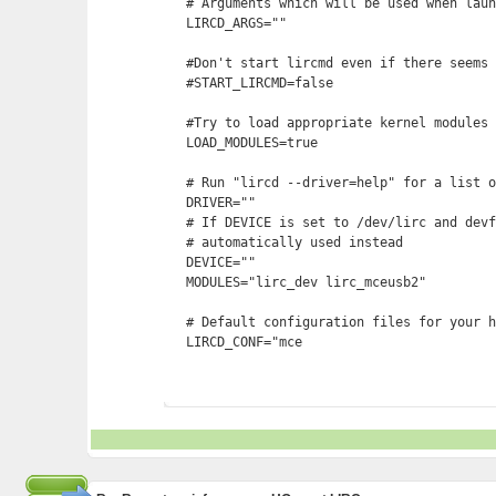
# Arguments which will be used when laun
LIRCD_ARGS=""

#Don't start lircmd even if there seems 
#START_LIRCMD=false

#Try to load appropriate kernel modules

LOAD_MODULES=true

# Run "lircd --driver=help" for a list o
DRIVER=""

# If DEVICE is set to /dev/lirc and devf
# automatically used instead

DEVICE=""

MODULES="lirc_dev lirc_mceusb2"

# Default configuration files for your h
LIRCD_CONF="mce