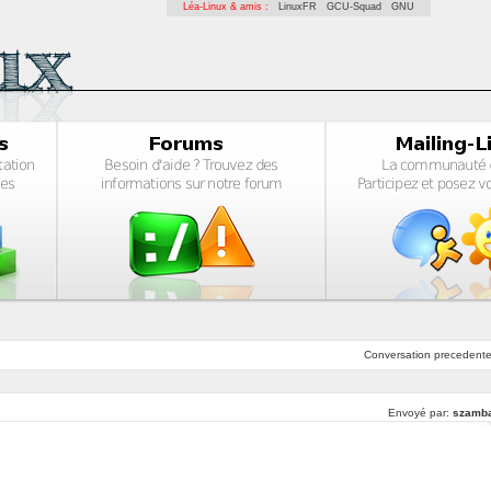
Léa-Linux & amis :
LinuxFR
GCU-Squad
GNU
Conversation
precedent
Envoyé par:
szamb