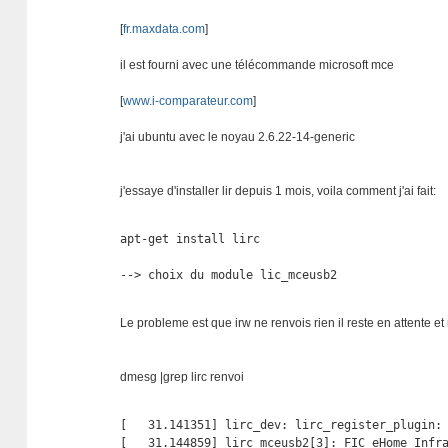
[
fr.maxdata.com
]
il est fourni avec une télécommande microsoft mce
[
www.i-comparateur.com
]
j'ai ubuntu avec le noyau 2.6.22-14-generic
j'essaye d'installer lir depuis 1 mois, voila comment j'ai fait:
apt-get install lirc

--> choix du module lic_mceusb2
Le probleme est que irw ne renvois rien il reste en attente et n
dmesg |grep lirc renvoi
[   31.141351] lirc_dev: lirc_register_plugin: 
[   31.144859] lirc_mceusb2[3]: FIC eHome Infra