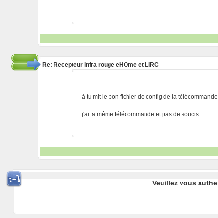
Re: Recepteur infra rouge eHOme et LIRC
à tu mit le bon fichier de config de la télécommande 
j'ai la même télécommande et pas de soucis
Veuillez vous authe