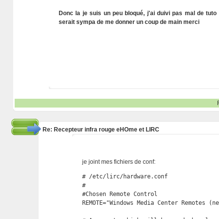
Donc la je suis un peu bloqué, j'ai duivi pas mal de tuto
serait sympa de me donner un coup de main merci
Re: Recepteur infra rouge eHOme et LIRC
je joint mes fichiers de conf:
# /etc/lirc/hardware.conf

#

#Chosen Remote Control

REMOTE="Windows Media Center Remotes (ne