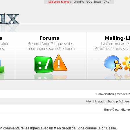
Léa-Linux & amis :
LinuxFR
GCU-Squad
GNU
Conversation
precedent
Aller à la page:
Page précédent
Envoyé par:
dianc
en commentaire les lignes avec un # en début de ligne comme le dit Basile.