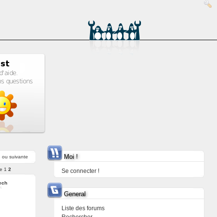
Moi !
e
ou
suivante
e
1
2
Se connecter !
ech
General
Liste des forums