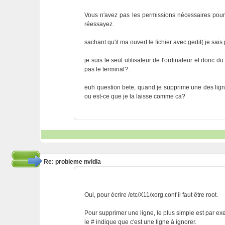
Vous n'avez pas les permissions nécessaires pour e
réessayez.
sachant qu'il ma ouvert le fichier avec gedit( je sai
je suis le seul utilisateur de l'ordinateur et donc du
pas le terminal?.
euh question bete, quand je supprime une des ligne
ou est-ce que je la laisse comme ca?
Re: probleme nvidia
Oui, pour écrire /etc/X11/xorg.conf il faut être root.
Pour supprimer une ligne, le plus simple est par exe
le # indique que c'est une ligne à ignorer.