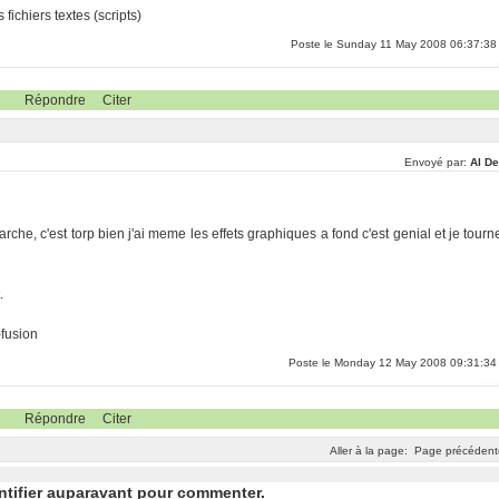
fichiers textes (scripts)
Poste le Sunday 11 May 2008 06:37:38
Répondre
Citer
Envoyé par:
Al De
marche, c'est torp bien j'ai meme les effets graphiques a fond c'est genial et je tourn
.
-fusion
Poste le Monday 12 May 2008 09:31:34
Répondre
Citer
Aller à la page:
Page précédent
ntifier auparavant pour commenter.