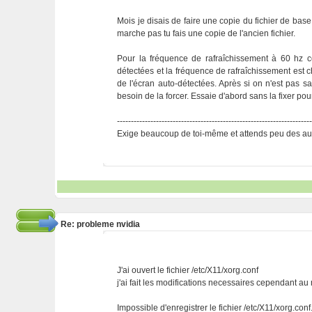
Mois je disais de faire une copie du fichier de base
marche pas tu fais une copie de l'ancien fichier.
Pour la fréquence de rafraîchissement à 60 hz c
détectées et la fréquence de rafraîchissement est ch
de l'écran auto-détectées. Après si on n'est pas sa
besoin de la forcer. Essaie d'abord sans la fixer pou
---------------------------------------------------------------------
Exige beaucoup de toi-même et attends peu des aut
Re: probleme nvidia
J'ai ouvert le fichier /etc/X11/xorg.conf
j'ai fait les modifications necessaires cependant 
Impossible d'enregistrer le fichier /etc/X11/xorg.conf