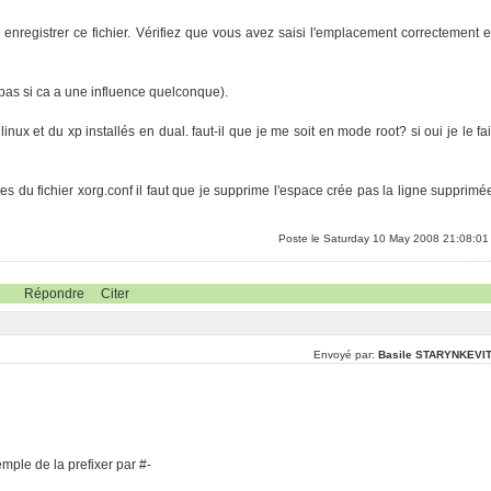
nregistrer ce fichier. Vérifiez que vous avez saisi l'emplacement correctement e
s pas si ca a une influence quelconque).
 linux et du xp installés en dual. faut-il que je me soit en mode root? si oui je le fai
s du fichier xorg.conf il faut que je supprime l'espace crée pas la ligne supprimé
Poste le Saturday 10 May 2008 21:08:01
Répondre
Citer
Envoyé par:
Basile STARYNKEVI
mple de la prefixer par #-