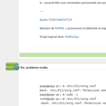
le - pourrait être une convention personnelle (on p
----
Basile STARYNKEVITCH
Membre de l'
APRIL
« promouvoir et défendre le logi
Projet logiciel libre:
RefPerSys
Re: probleme nvidia
papy@papy-pc:~$ /etc/X11/xorg.conf

bash: /etc/X11/xorg.conf: Permission non
papy@papy-pc:~$ sudo -i

root@papy-pc:~# /etc/X11/xorg.conf

-bash: /etc/X11/xorg.conf: Permission no