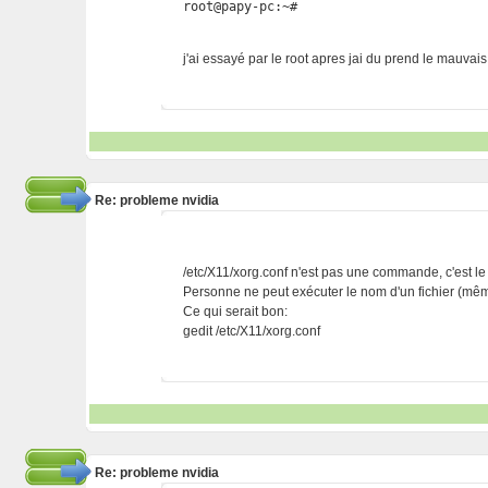
root@papy-pc:~#
j'ai essayé par le root apres jai du prend le mauvais 
Re: probleme nvidia
/etc/X11/xorg.conf n'est pas une commande, c'est le 
Personne ne peut exécuter le nom d'un fichier (mê
Ce qui serait bon:
gedit /etc/X11/xorg.conf
Re: probleme nvidia