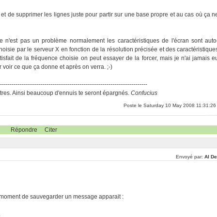
 et de supprimer les lignes juste pour partir sur une base propre et au cas où ça n
e n'est pas un problème normalement les caractéristiques de l'écran sont auto
oisie par le serveur X en fonction de la résolution précisée et des caractéristique
tisfait de la fréquence choisie on peut essayer de la forcer, mais je n'ai jamais e
r voir ce que ça donne et après on verra. ;-)
-----------------------------------------------------------------------------
res. Ainsi beaucoup d'ennuis te seront épargnés.
Confucius
Poste le Saturday 10 May 2008 11:31:26
Répondre
Citer
Envoyé par:
Al De
au moment de sauvegarder un message apparait :
.