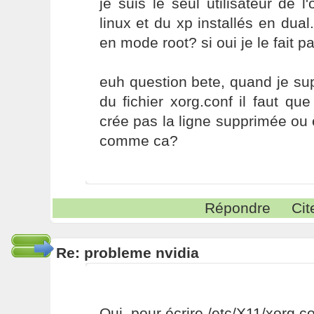
je suis le seul utilisateur de l
linux et du xp installés en dual.
en mode root? si oui je le fait p
euh question bete, quand je su
du fichier xorg.conf il faut qu
crée pas la ligne supprimée ou e
comme ca?
Répondre
Cit
Re: probleme nvidia
Oui, pour écrire /etc/X11/xorg.con