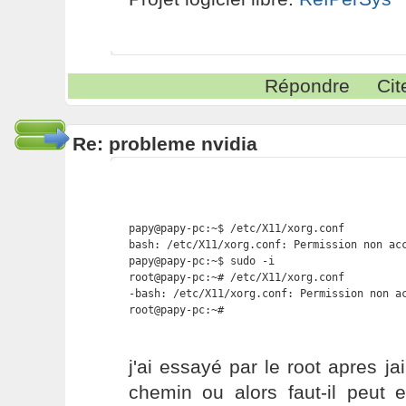
Répondre
Cit
Re: probleme nvidia
papy@papy-pc:~$ /etc/X11/xorg.conf

bash: /etc/X11/xorg.conf: Permission non acc
papy@papy-pc:~$ sudo -i

root@papy-pc:~# /etc/X11/xorg.conf

-bash: /etc/X11/xorg.conf: Permission non ac
root@papy-pc:~#
j'ai essayé par le root apres j
chemin ou alors faut-il peut e