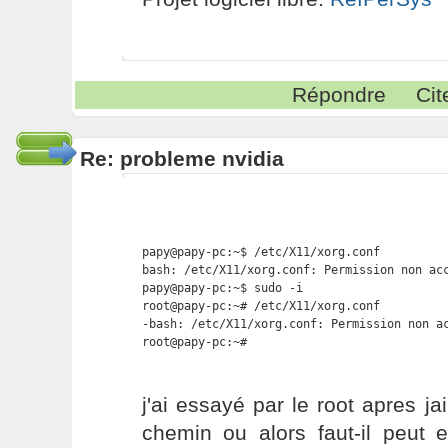
Répondre
Cit
Re: probleme nvidia
papy@papy-pc:~$ /etc/X11/xorg.conf

bash: /etc/X11/xorg.conf: Permission non acc
papy@papy-pc:~$ sudo -i

root@papy-pc:~# /etc/X11/xorg.conf

-bash: /etc/X11/xorg.conf: Permission non ac
root@papy-pc:~#
j'ai essayé par le root apres j
chemin ou alors faut-il peut e