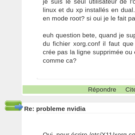
je suis le seul utilisateur de l
linux et du xp installés en dual.
en mode root? si oui je le fait p
euh question bete, quand je su
du fichier xorg.conf il faut qu
crée pas la ligne supprimée ou e
comme ca?
Répondre
Cit
Re: probleme nvidia
Oui, pour écrire /etc/X11/xorg.con