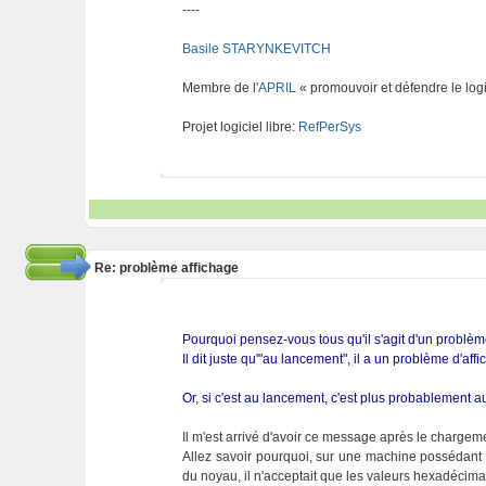
----
Basile STARYNKEVITCH
Membre de l'
APRIL
« promouvoir et défendre le logi
Projet logiciel libre:
RefPerSys
Re: problème affichage
Pourquoi pensez-vous tous qu'il s'agit d'un problème
Il dit juste qu'"au lancement", il a un problème d'aff
Or, si c'est au lancement, c'est plus probablement 
Il m'est arrivé d'avoir ce message après le chargem
Allez savoir pourquoi, sur une machine possédant 
du noyau, il n'acceptait que les valeurs hexadécima