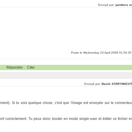
Envoyé par:
panthere no
Poste le Wednesday 23 April 2008 01:54:35
Répondre
Citer
Envoyé par:
Basile STARYNKEVI
ment). Si tu vois quelque chose, c'est que l'image est envoyée sur le connecteu
g.conf correctement. Tu peux donc booter en mode single-user et éditer ce fichier e