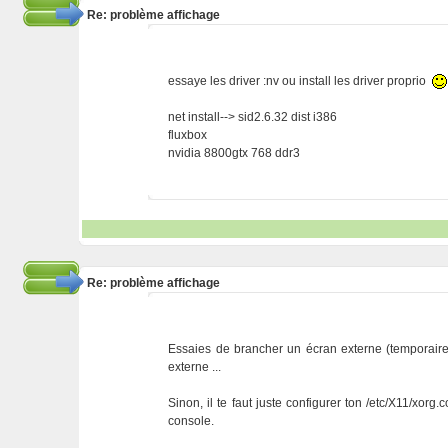
Re: problème affichage
essaye les driver :nv ou install les driver proprio
net install--> sid2.6.32 dist i386
fluxbox
nvidia 8800gtx 768 ddr3
Re: problème affichage
Essaies de brancher un écran externe (temporaire
externe ...
Sinon, il te faut juste configurer ton /etc/X11/xor
console.