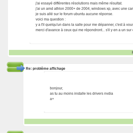
j'ai essayé différentes résolutions mais même résultat.
j'ai un amd athlon 2000+ de 2004, windows xp, avec une cart
je suis allé sur le forum ubuntu aucune réponse.
voici ma question :
y a t'il quelqu'un dans la salle pour me dépanner, c'est à vous
merci d'avance à ceux qui me répondront... s'il y en a un sur c
Re: problème affichage
bonjour,
as tu au moins installe les drivers nvdia
a+