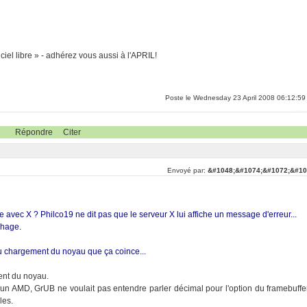
ciel libre » - adhérez vous aussi à l'APRIL!
Poste le Wednesday 23 April 2008 06:12:59
Répondre
Citer
Envoyé par:
&#1048;&#1074;&#1072;&#10
 avec X ? Philco19 ne dit pas que le serveur X lui affiche un message d'erreur...
ichage.
au chargement du noyau que ça coince...
ent du noyau.
un AMD, GrUB ne voulait pas entendre parler décimal pour l'option du framebuffe
les.