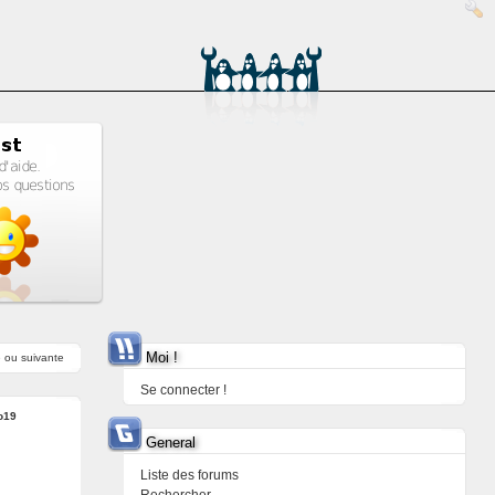
Moi !
e
ou
suivante
Se connecter !
o19
General
Liste des forums