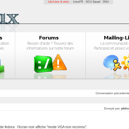
Léa-Linux & amis :
LinuxFR
GCU-Squad
GNU
Conversation
precedent
Envoyé par:
philc
de fedora : l'écran noir affiche "mode VGA non reconnu".