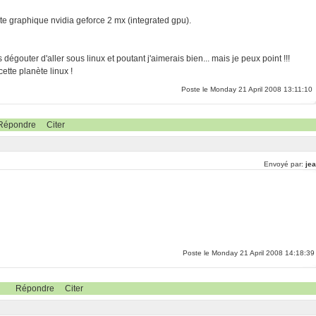
e graphique nvidia geforce 2 mx (integrated gpu).
 dégouter d'aller sous linux et poutant j'aimerais bien... mais je peux point !!!
ette planète linux !
Poste le Monday 21 April 2008 13:11:10
Répondre
Citer
Envoyé par:
jea
Poste le Monday 21 April 2008 14:18:39
Répondre
Citer