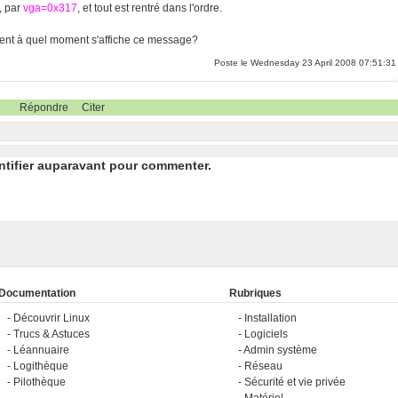
, par
vga=0x317
, et tout est rentré dans l'ordre.
ment à quel moment s'affiche ce message?
Poste le Wednesday 23 April 2008 07:51:31
Répondre
Citer
ntifier auparavant pour commenter.
Documentation
Rubriques
Découvrir Linux
Installation
Trucs & Astuces
Logiciels
Léannuaire
Admin système
Logithèque
Réseau
Pilothèque
Sécurité et vie privée