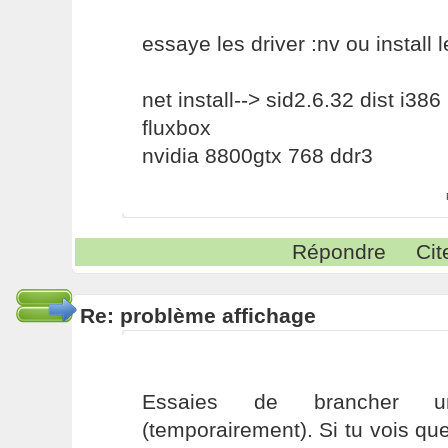
essaye les driver :nv ou install 
net install--> sid2.6.32 dist i386
fluxbox
nvidia 8800gtx 768 ddr3
Répondre
Cit
Re: problème affichage
Essaies de brancher u
(temporairement). Si tu vois qu