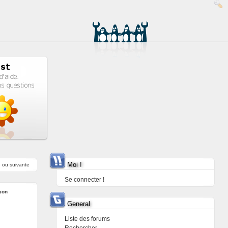
Moi !
e
ou
suivante
Se connecter !
yon
General
Liste des forums