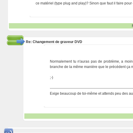
ce matériel (type plug and play)? Sinon que faut il faire po
Re: Changement de graveur DVD
Normalement tu n'auras pas de problème, a moins
branche de la même manière que le précédent ça n
;-)
---------------------------------------------------------------------
Exige beaucoup de toi-même et attends peu des aut