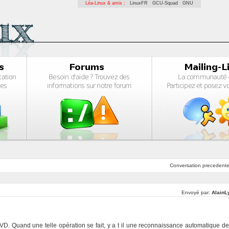
Léa-Linux & amis :
LinuxFR
GCU-Squad
GNU
Conversation
precedent
Envoyé par:
AlainL
D. Quand une telle opération se fait, y a t il une reconnaissance automatique de