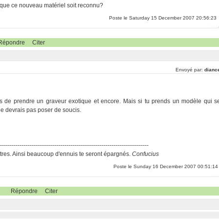
ur que ce nouveau matériel soit reconnu?
Poste le Saturday 15 December 2007 20:56:23
Répondre
Citer
Envoyé par:
dianc
 de prendre un graveur exotique et encore. Mais si tu prends un modèle qui s
e devrais pas poser de soucis.
-----------------------------------------------------------------------------
res. Ainsi beaucoup d'ennuis te seront épargnés.
Confucius
Poste le Sunday 16 December 2007 00:51:14
Répondre
Citer