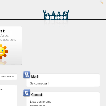
Moi !
e
ou
suivante
Se connecter !
par
General
Liste des forums