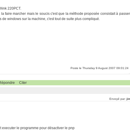
 Dlink 220PCT.
la faire marcher mais le soucis c'est que la méthode proposée consistait à passer
 de windows sur la machine, c'est tout de suite plus compliqué.
Poste le Thursday 9 August 2007 09:01:24
Répondre
Citer
Envoyé par:
ji
 et executer le programme pour désactiver le pnp