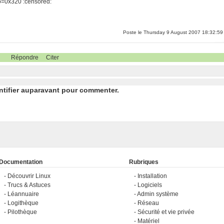
 io=0x320 :censored:
Poste le Thursday 9 August 2007 18:32:59
Répondre
Citer
ntifier auparavant pour commenter.
Documentation
Rubriques
Découvrir Linux
Installation
Trucs & Astuces
Logiciels
Léannuaire
Admin système
Logithèque
Réseau
Pilothèque
Sécurité et vie privée
Matériel