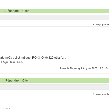
Répondre
Citer
Envoyé par:
h
carte ne2k-pci et indique IRQ=3 IO=0x320 et là j'ai :
ci IRQ=3 IO=0x320
Poste le Thursday 9 August 2007 17:01:04
Répondre
Citer
Envoyé par:
h