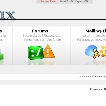
Léa-Linux & amis :
LinuxFR
GCU-Squad
GNU
Conversation
precedent
Envoyé par:
H