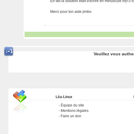
En fait la solution était d'écrire en minuscule irq=3
Merci pour ton aide jimbo
Veuillez vous authe
Léa-Linux
Équipe du site
Mentions légales
Faire un don