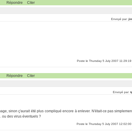
Répondre
Citer
Envoyé par:
ji
Poste le Thursday 5 July 2007 11:29:19
Répondre
Citer
Envoyé par:
t
ouage, sinon ç'aurait été plus compliqué encore à enlever. N'était-ce pas simplemen
 ou des virus éventuels ?
Poste le Thursday 5 July 2007 12:02:00