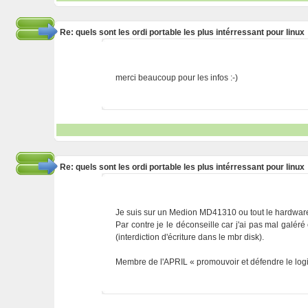
Re: quels sont les ordi portable les plus intérressant pour linux
merci beaucoup pour les infos :-)
Re: quels sont les ordi portable les plus intérressant pour linux
Je suis sur un Medion MD41310 ou tout le hardware
Par contre je le déconseille car j'ai pas mal galér
(interdiction d'écriture dans le mbr disk).
Membre de l'APRIL « promouvoir et défendre le logic