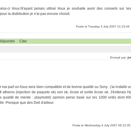
elui-ci linux.N'ayant jamais utilisé linux je souhaite avoir des conseils sur les
pour la distribution je n'ai pas encore choisit.
Poste le Tuesday 3 July 2007 21:15:44
Répondre
Citer
Envoyé par:
ji
ur ma part un Asus sera bien compatible et de bonne qualité ou Sony : j'ai installé u
i atheros (injection de paquets ok) son ok, écran et sortie écran ok. J'éviterais H
 la qualité de merde : playmobil) opinion perso basé sur les 1000 ordis dont 40
ille. Presque que des Dell d'ailleur.
Poste le Wednesday 4 July 2007 06:12:35