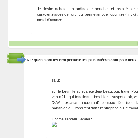
Je désire acheter un ordinateur portable et installé sur c
caractéristiques de l'ordi qui permettent de l'optimisé (linux) .
merci d'avance
Re: quels sont les ordi portable les plus intérressant pour linux
salut
sur le forum le sujet a été déja beaucoup traité. Po
vgn-n21s qui fonctionne tres bien : suspend ok, wif
(SAV inexcistant, inoperant), compaq, Dell (pour
portables qui transitent dans l'entreprise ou je trava
Uptime serveur Samba :