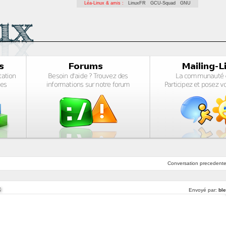
Léa-Linux & amis :
LinuxFR
GCU-Squad
GNU
Conversation
precedent
x
Envoyé par:
ble