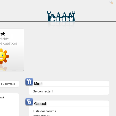
Moi !
e
ou
suivante
Se connecter !
upi
General
Liste des forums