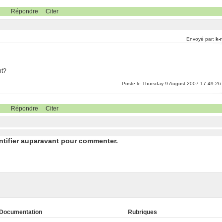
Répondre
Citer
Envoyé par:
k-
nt?
Poste le Thursday 9 August 2007 17:49:26
Répondre
Citer
ntifier auparavant pour commenter.
Documentation
Rubriques