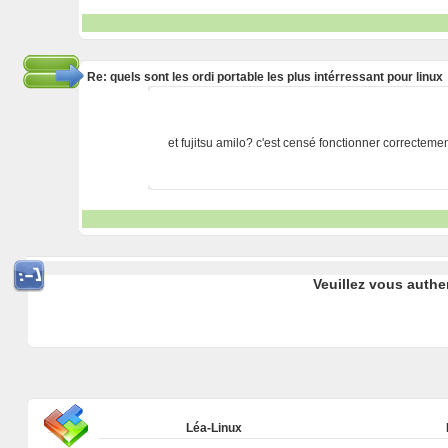
Re: quels sont les ordi portable les plus intérressant pour linux
et fujitsu amilo? c'est censé fonctionner correcteme
Veuillez vous authe
Léa-Linux