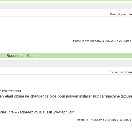
Envoyé par:
ble
Poste le Wednesday 4 July 2007 22:33:56
Répondre
Citer
Envoyé par:
Tria
 est reconnu.
é en étant obligé de changer de bios pour pouvoir installer nux car machine tatoué
iel libre » - adhérez vous aussi! www.april.org
Poste le Thursday 5 July 2007 11:25:31