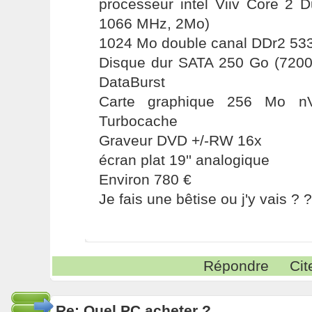
processeur intel Viiv Core 2 
1066 MHz, 2Mo)
1024 Mo double canal DDr2 53
Disque dur SATA 250 Go (720
DataBurst
Carte graphique 256 Mo nV
Turbocache
Graveur DVD +/-RW 16x
écran plat 19'' analogique
Environ 780 €
Je fais une bêtise ou j'y vais ? ?
Répondre
Cit
Re: Quel PC acheter ?