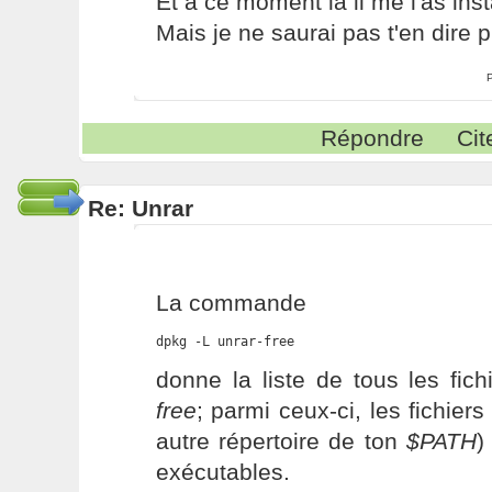
Et à ce moment là il me l'as insta
Mais je ne saurai pas t'en dire 
Répondre
Cit
Re: Unrar
La commande
dpkg -L unrar-free
donne la liste de tous les fic
free
; parmi ceux-ci, les fichier
autre répertoire de ton
$PATH
)
exécutables.