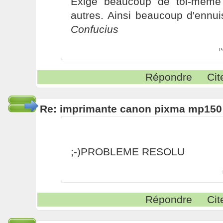
Exige beaucoup de toi-même
autres. Ainsi beaucoup d'ennui
Confucius
P
Répondre
Cit
Re: imprimante canon pixma mp150
;-)PROBLEME RESOLU
Répondre
Cit