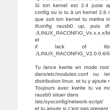
Si ton kernel est 2.4 juste 
config ou si tu à un kernel 2.6
que soit ton kernel tu mettra 
ifconfig rausb0 up, puis dh
./LINUX_RACONFIG_Vx.x.x.x/bi
et
if lack of libstd
./LINUX_RACONFIG_V2.0.0.6/libs
Tu lance kwrite en mode root e
dans/etc/modules.conf ou /e
distribution linux. et tu y ajoute
Toujours avec kwrite tu va modi
rausb0 situer dans
/etc/sysconfig/network-script/
et tu ajoute si c'est pas present