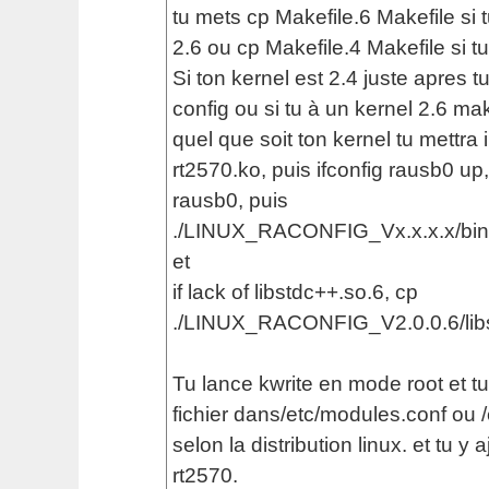
tu mets cp Makefile.6 Makefile si 
2.6 ou cp Makefile.4 Makefile si tu
Si ton kernel est 2.4 juste apres 
config ou si tu à un kernel 2.6 ma
quel que soit ton kernel tu mettra
rt2570.ko, puis ifconfig rausb0 up,
rausb0, puis
./LINUX_RACONFIG_Vx.x.x.x/bin
et
if lack of libstdc++.so.6, cp
./LINUX_RACONFIG_V2.0.0.6/libst
Tu lance kwrite en mode root et tu
fichier dans/etc/modules.conf ou 
selon la distribution linux. et tu y
rt2570.