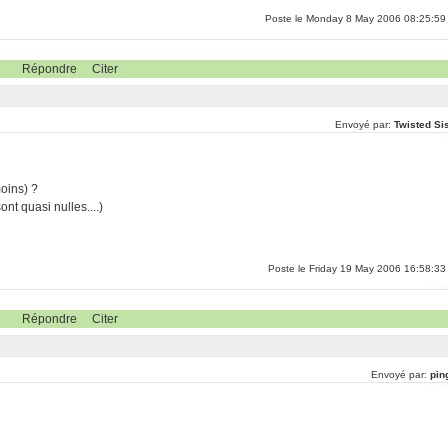
Poste le Monday 8 May 2006 08:25:59
Répondre
Citer
Envoyé par:
Twisted Sis
oins) ?
nt quasi nulles....)
Poste le Friday 19 May 2006 16:58:33
Répondre
Citer
Envoyé par:
pin