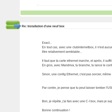
Re: Installation d'une neuf box
Exact...
En tout cas, avec une clubinternetbox, il n'est auc
être relativement semblable...
Il faut que ta carte ethernet marche, et après, il su
En gros, avec Mandriva, tu branche, tu lance le confi
Sinon, une config Ethernet, c'est pas sorcier, même 
Par contre, je pense que tu peut laisser tomber l'US
Bon, je répète, j'ai fais avec une C-I box, mais je 
Bonne continuation !