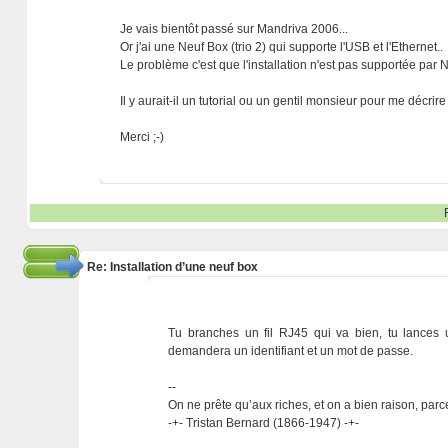
Je vais bientôt passé sur Mandriva 2006...
Or j'ai une Neuf Box (trio 2) qui supporte l'USB et l'Ethernet..
Le problème c'est que l'installation n'est pas supportée par Ne
Il y aurait-il un tutorial ou un gentil monsieur pour me décri
Merci ;-)
Re: Installation d’une neuf box
Tu branches un fil RJ45 qui va bien, tu lances u
demandera un identifiant et un mot de passe.
--
On ne prête qu’aux riches, et on a bien raison, parc
-+- Tristan Bernard (1866-1947) -+-