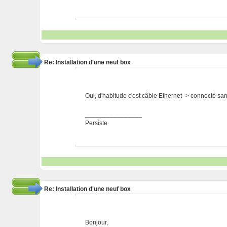
Re: Installation d'une neuf box
Oui, d'habitude c'est câble Ethernet -> connecté san
________________
Persiste
Re: Installation d'une neuf box
Bonjour,