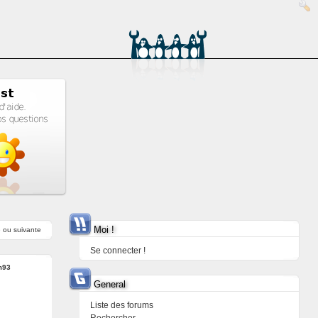
Moi !
e
ou
suivante
Se connecter !
m93
General
Liste des forums