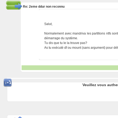
Re: 2eme ddur non reconnu
Salut,
Normalement avec mandriva les partitions ntfs sont
démarrage du système.
Tu dis que tu le la trouve pas?
As tu exécuté df ou mount (sans argument) pour détec
Veuillez vous authe