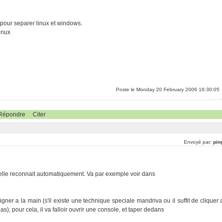
 pour separer linux et windows.
inux
Poste le Monday 20 February 2006 16:30:05
Répondre
Citer
Envoyé par:
pin
lle reconnait automatiquement. Va par exemple voir dans
seigner a la main (s'il existe une technique speciale mandriva ou il suffit de cliquer 
s), pour cela, il va falloir ouvrir une console, et taper dedans