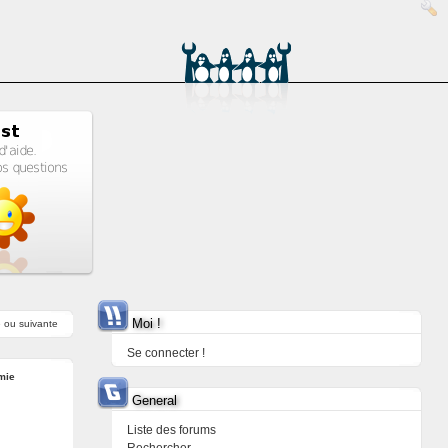
Moi !
e
ou
suivante
Se connecter !
mie
General
Liste des forums