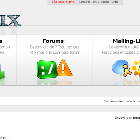
Léa-Linux & amis :
LinuxFR
GCU-Squad
GNU
Conversation
precedent
Envoyé par:
jere
nt rien