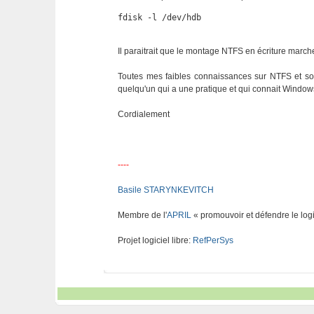
fdisk -l /dev/hdb
Il paraitrait que le montage NTFS en écriture marc
Toutes mes faibles connaissances sur NTFS et son
quelqu'un qui a une pratique et qui connait Window
Cordialement
----
Basile STARYNKEVITCH
Membre de l'
APRIL
« promouvoir et défendre le logi
Projet logiciel libre:
RefPerSys