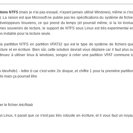
itions NTFS
(mais je n'ai pas essayé, n'ayant jamais utilisé Windows), même si c'es
. La raison est que Microsoft ne publie pas les spécifications du système de fichie
développeurs linuxiens, ce qui prend du temps (et pourrait même, si la loi évolu
mes souvenirs de lecture, le support de NTFS sous Linux est très experimental e
s instable pour la lecture seule.
a partititon NTFS en partition VFAT32 qui est le type de système de fichiers qu
ure et en écriture. Bien sûr, cette solution devrait vous déplaire car il faut plus o
ontinuez à utiliser linux & windows, songez à créer une partition VFAT commune l
 /dev/hdb1 - lettre
b
car c'est votre 2e disque, et chiffre 1 pour la première partitio
ils mais ça pourrait être
r le fichier
/etc/fstab
inux, il parait que ce n'est pas très robuste en écriture, et il vous faut un noya