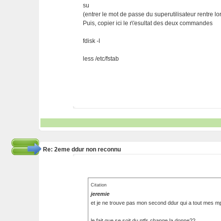
su
(entrer le mot de passe du superutilisateur rentre lors
Puis, copier ici le r\'esultat des deux commandes
fdisk -l
less /etc/fstab
Re: 2eme ddur non reconnu
Citation
jeremie
et je ne trouve pas mon second ddur qui a tout mes m
le fait que se soit du ntfs change la donne??