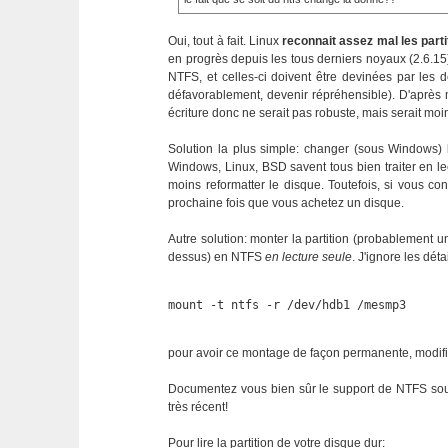
Oui, tout à fait. Linux
reconnait assez mal les part
en progrès depuis les tous derniers noyaux (2.6.15)
NTFS, et celles-ci doivent être devinées par les 
défavorablement, devenir répréhensible). D'après 
écriture donc ne serait pas robuste, mais serait moin
Solution la plus simple: changer (sous Windows) l
Windows, Linux, BSD savent tous bien traiter en lect
moins reformatter le disque. Toutefois, si vous c
prochaine fois que vous achetez un disque.
Autre solution: monter la partition (probablement un
dessus) en NTFS
en lecture seule
. J'ignore les déta
mount -t ntfs -r /dev/hdb1 /mesmp3
pour avoir ce montage de façon permanente, modifie
Documentez vous bien sûr le support de NTFS sous L
très récent!
Pour lire la partition de votre disque dur: