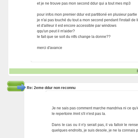
et je ne trouve pas mon second ddur qui a tout mes mp3
pour infos mon premier ddur est partitioné en plusieur partie
je n'ai pas touché du tout a mon second pendant l'install de l
et d'ailleur il est encore accessible par windows
qqu'un peut il m'aider?
le fait que se soit du ntfs change la donne??
merci d'avance
Re: 2eme ddur non reconnu
Je ne sais pas comment marche mandriva ni ce qu'e
le repertoire /mnt s'il n'est pas la.
Dans le cas ou il n'y serait pas, il va falloir le ren
quelques endroits, je suis desole, je ne la connais pa