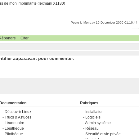
rivers de mon imprimante (lexmark X1180)
Poste le Monday 19 December 2005 01:16:44
Répondre
Citer
ntifier auparavant pour commenter.
Documentation
Rubriques
Découvrir Linux
Installation
Trucs & Astuces
Logiciels
Léannuaire
Admin système
Logithèque
Réseau
Pilothèque
Sécurité et vie privée