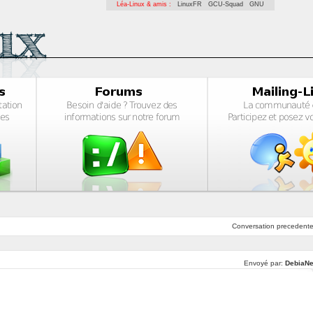
Léa-Linux & amis :
LinuxFR
GCU-Squad
GNU
Conversation
precedent
Envoyé par:
DebiaN