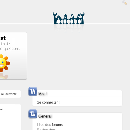
Moi !
e
ou
suivante
Se connecter !
ewb
General
Liste des forums