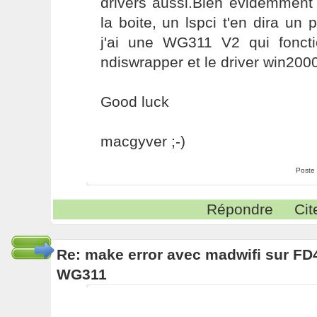
drivers aussi.Bien évidemment 
la boite, un lspci t'en dira un
j'ai une WG311 V2 qui fonct
ndiswrapper et le driver win2000
Good luck
macgyver ;-)
Poste
Répondre
Cit
Re: make error avec madwifi sur FD
WG311