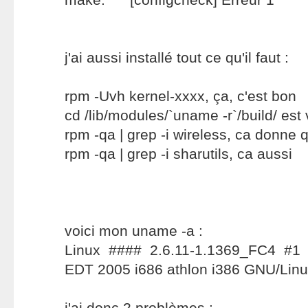
j'ai aussi installé tout ce qu'il faut :
rpm -Uvh kernel-xxxx, ça, c'est bon
cd /lib/modules/`uname -r`/build/ est 
rpm -qa | grep -i wireless, ca donne
rpm -qa | grep -i sharutils, ca aussi
voici mon uname -a :
Linux #### 2.6.11-1.1369_FC4 #1
EDT 2005 i686 athlon i386 GNU/Lin
j'ai donc 2 problèmes :