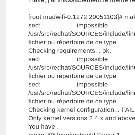
[root madwifi-0.1272.20051103]# ma
sed: impossibl
/usr/src/redhat/SOURCES/include/li
fichier ou répertoire de ce type
Checking requirements... ok.
sed: impossibl
/usr/src/redhat/SOURCES/include/li
fichier ou répertoire de ce type
sed: impossibl
/usr/src/redhat/SOURCES/include/li
fichier ou répertoire de ce type
Checking kernel configuration... FAI
Only kernel versions 2.4.x and above
You have .
make: *** [configcheck] Erreur 1