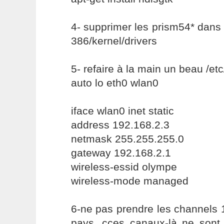
4- supprimer les prism54* dans 
386/kernel/drivers
5- refaire à la main un beau /et
auto lo eth0 wlan0
iface wlan0 inet static
address 192.168.2.3
netmask 255.255.255.0
gateway 192.168.2.1
wireless-essid olympe
wireless-mode managed
6-ne pas prendre les channels 
pays, cces canaux-là ne sont 