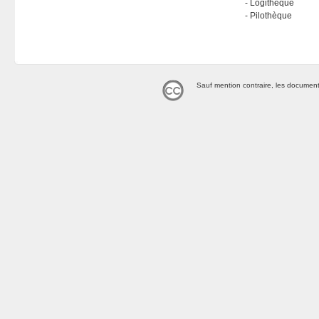
Logithèque
Pilothèque
Sauf mention contraire, les document