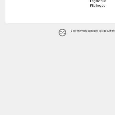
Logithèque
Pilothèque
Sauf mention contraire, les document