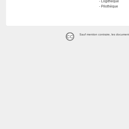
Logithèque
Pilothèque
Sauf mention contraire, les document