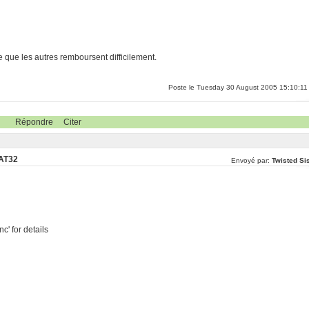
e que les autres remboursent difficilement.
Poste le Tuesday 30 August 2005 15:10:11
Répondre
Citer
FAT32
Envoyé par:
Twisted Sis
nc' for details