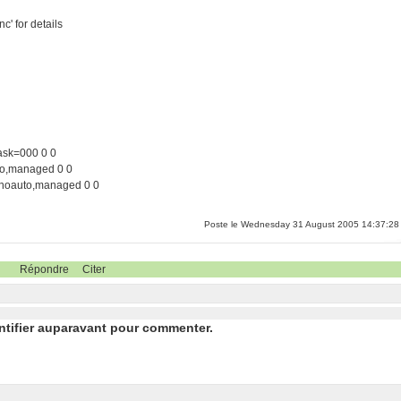
nc' for details
mask=000 0 0
to,managed 0 0
,noauto,managed 0 0
Poste le Wednesday 31 August 2005 14:37:28
Répondre
Citer
ntifier auparavant pour commenter.