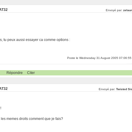
FAT32
Envoyé par:
zelaur
pas, tu peux aussi essayer ca comme options :
Poste le Wednesday 31 August 2005 07:06:55
Répondre
Citer
FAT32
Envoyé par:
Twisted Sis
!
 ai les memes droits comment que je fais?