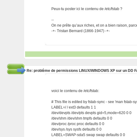
Peux-tu poster ici le contenu de /etc/fstab ?
--
On ne prête qu’aux riches, et on a bien raison, parc
-+- Tristan Bernard (1866-1947) -+-
Re: problème de permissions LINUX/WINDOWS XP sur un DD 
voici le contenu de /etc/fstab:
# This file is edited by fstab-sync - see 'man fstab-sy
LABEL=/ / ext3 defaults 1 1
/dev/devpts /dev/pts devpts gid=5,mode=620 0 0
/dev/shm /dev/shm tmpfs defaults 0 0
/dev/proc /proc proc defaults 0 0
/dev/sys /sys sysfs defaults 0 0
LABEL=SWAP-sda5 swap swap defaults 0 0