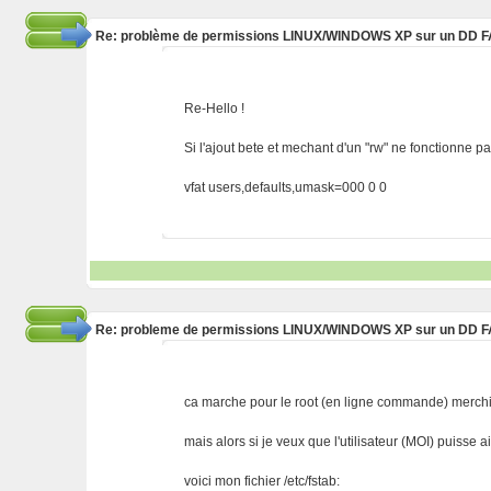
Re: problème de permissions LINUX/WINDOWS XP sur un DD 
Re-Hello !
Si l'ajout bete et mechant d'un "rw" ne fonctionne 
vfat users,defaults,umask=000 0 0
Re: probleme de permissions LINUX/WINDOWS XP sur un DD 
ca marche pour le root (en ligne commande) merchi
mais alors si je veux que l'utilisateur (MOI) puisse
voici mon fichier /etc/fstab: