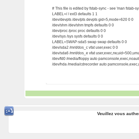
# This file is edited by fstab-sync - see 'man fstab-sy
LABEL=/ / ext3 defaults 1 1
/dev/devpts /dev/pts devpts gid=5,mode=620 0 0
/dev/shm /dev/shm tmpfs defaults 0 0
/dev/proc /proc proc defaults 0 0
/dev/sys /sys sysfs defaults 0 0
LABEL=SWAP-sda5 swap swap defaults 0 0
/dev/sda2 /mnt/dos_c vfat user,exec 0 0
/dev/sda6 /mnt/dos_e vfat user,exec,rw,uid=500,u
/dev/fd0 /media/floppy auto pamconsole,exec,noau
/dev/hda /media/cdrecorder auto pamconsole,exec
Veuillez vous authe