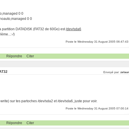
to,managed 0 0
,noauto,managed 0 0
la partition DATADISK (FAT32 de 60Go) est
/dev/sda6
lème...:-/)
Poste le Wednesday 31 August 2005 06:47:43
Répondre
Citer
FAT32
Envoyé par:
zelaur
write) sur tes partoches /dev/sda2 et /dev/sda6, juste pour voir.
Poste le Wednesday 31 August 2005 07:00:14
Répondre
Citer