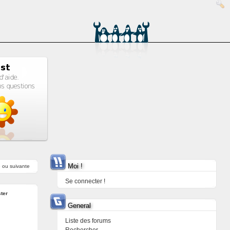
Moi !
e
ou
suivante
Se connecter !
ter
General
Liste des forums