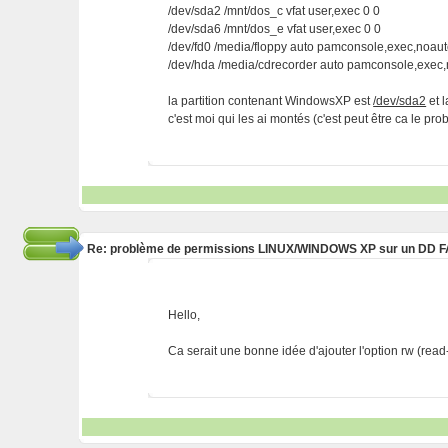
/dev/sda2 /mnt/dos_c vfat user,exec 0 0
/dev/sda6 /mnt/dos_e vfat user,exec 0 0
/dev/fd0 /media/floppy auto pamconsole,exec,noau
/dev/hda /media/cdrecorder auto pamconsole,exec
la partition contenant WindowsXP est
/dev/sda2
et 
c'est moi qui les ai montés (c'est peut être ca le prob
Re: problème de permissions LINUX/WINDOWS XP sur un DD 
Hello,
Ca serait une bonne idée d'ajouter l'option rw (read-