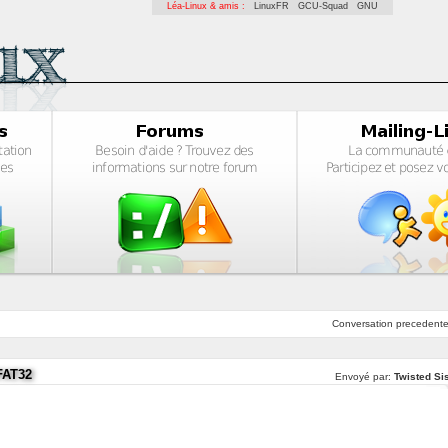
Léa-Linux & amis :
LinuxFR
GCU-Squad
GNU
Conversation
precedent
FAT32
Envoyé par:
Twisted Sis