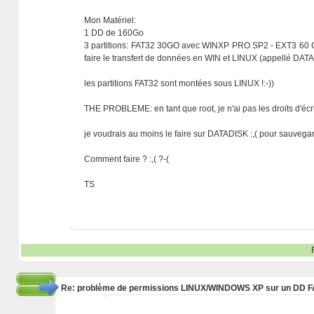
Mon Matériel:
1 DD de 160Go
3 partitions: FAT32 30GO avec WINXP PRO SP2 - EXT3 6
faire le transfert de données en WIN et LINUX (appellé DATAD
les partitions FAT32 sont montées sous LINUX !:-))
THE PROBLEME: en tant que root, je n'ai pas les droits d'écr
je voudrais au moins le faire sur DATADISK :,( pour sauvegar
Comment faire ? :,( ?-(
TS
Re: problème de permissions LINUX/WINDOWS XP sur un DD 