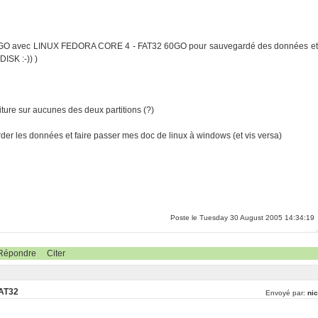
0 GO avec LINUX FEDORA CORE 4 - FAT32 60GO pour sauvegardé des données et
ISK :-)) )
iture sur aucunes des deux partitions (?)
der les données et faire passer mes doc de linux à windows (et vis versa)
Poste le Tuesday 30 August 2005 14:34:19
Répondre
Citer
FAT32
Envoyé par:
nic