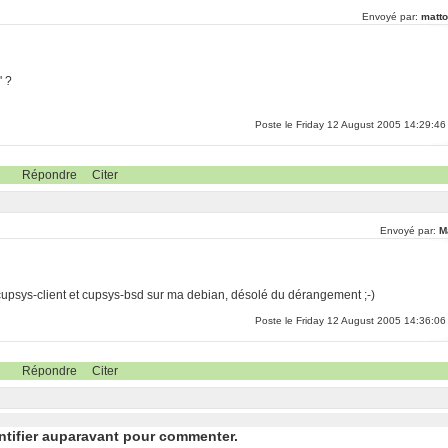
Envoyé par:
matto
' ?
Poste le Friday 12 August 2005 14:29:46
Répondre
Citer
Envoyé par:
M
 cupsys-client et cupsys-bsd sur ma debian, désolé du dérangement ;-)
Poste le Friday 12 August 2005 14:36:06
Répondre
Citer
ntifier auparavant pour commenter.