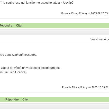
 la seul chose qui fonctionne est echo tatata > /dev/lp0
Poste le Friday 12 August 2005 09:26:35
Répondre
Citer
Envoyé par:
Arn
-être dans /var/log/messages.
ri valeur de vérité universelle et incontournable.
n Sie Sich Licence).
Poste le Friday 12 August 2005 13:33:01
Répondre
Citer