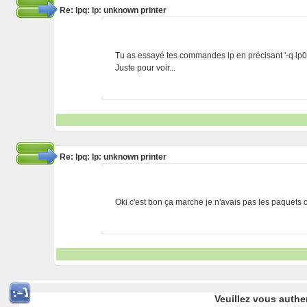
Re: lpq: lp: unknown printer
Tu as essayé tes commandes lp en précisant '-q lp0
Juste pour voir...
Re: lpq: lp: unknown printer
Oki c'est bon ça marche je n'avais pas les paquets
Veuillez vous authe