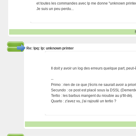
et toutes les commandes avec lp me donne "unknown printer",
Je suis un peu perdu...
Re: lpq: lp: unknown printer
Il doit y avoir un log des erreurs quelque part, peut
--
Primo : rien de ce que j'écris ne saurait avoir a prio
Secundo : ce post est placé sous la DSSL (Demerde
Tertio : les barbus mangent du nioubie au p'tit-déj.
Quarto : z'avez vu, j'ai rajouté un tertio ?