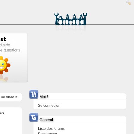
Moi !
e
ou
suivante
Se connecter !
ars
General
Liste des forums