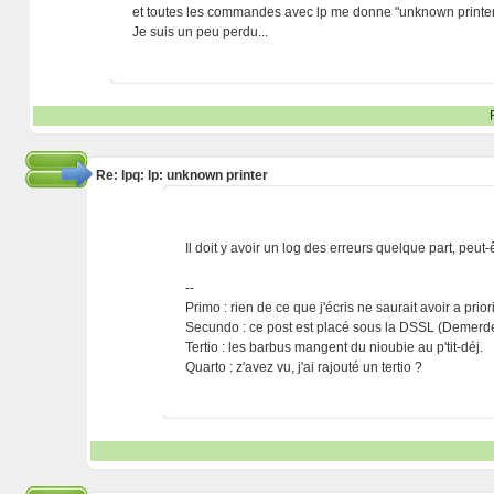
et toutes les commandes avec lp me donne "unknown printer",
Je suis un peu perdu...
Re: lpq: lp: unknown printer
Il doit y avoir un log des erreurs quelque part, peut
--
Primo : rien de ce que j'écris ne saurait avoir a prio
Secundo : ce post est placé sous la DSSL (Demerde
Tertio : les barbus mangent du nioubie au p'tit-déj.
Quarto : z'avez vu, j'ai rajouté un tertio ?