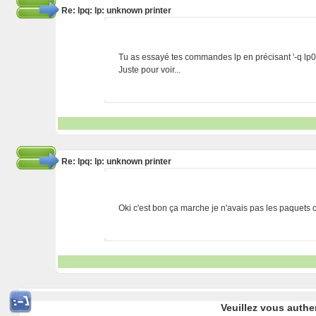
Re: lpq: lp: unknown printer
Tu as essayé tes commandes lp en précisant '-q lp0
Juste pour voir...
Re: lpq: lp: unknown printer
Oki c'est bon ça marche je n'avais pas les paquets
Veuillez vous authe