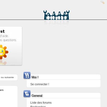
Moi !
e
ou
suivante
Se connecter !
ars
General
Liste des forums