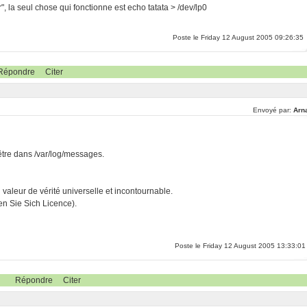
 la seul chose qui fonctionne est echo tatata > /dev/lp0
Poste le Friday 12 August 2005 09:26:35
Répondre
Citer
Envoyé par:
Arn
-être dans /var/log/messages.
ri valeur de vérité universelle et incontournable.
n Sie Sich Licence).
Poste le Friday 12 August 2005 13:33:01
Répondre
Citer