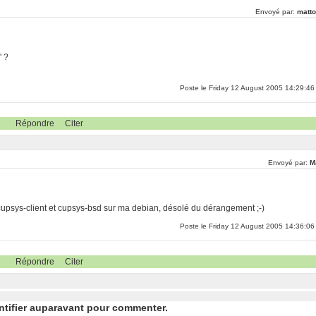
Envoyé par:
matto
' ?
Poste le Friday 12 August 2005 14:29:46
Répondre
Citer
Envoyé par:
M
 cupsys-client et cupsys-bsd sur ma debian, désolé du dérangement ;-)
Poste le Friday 12 August 2005 14:36:06
Répondre
Citer
ntifier auparavant pour commenter.