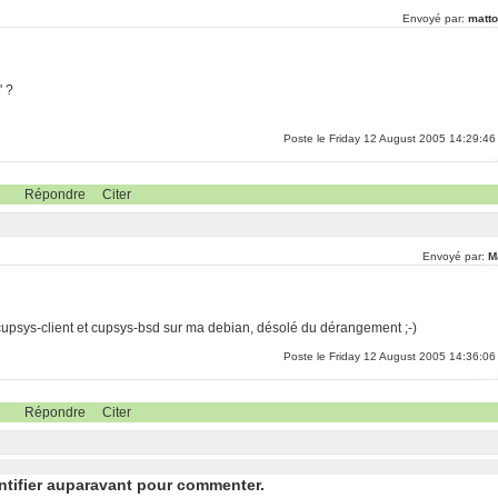
Envoyé par:
matto
' ?
Poste le Friday 12 August 2005 14:29:46
Répondre
Citer
Envoyé par:
M
 cupsys-client et cupsys-bsd sur ma debian, désolé du dérangement ;-)
Poste le Friday 12 August 2005 14:36:06
Répondre
Citer
ntifier auparavant pour commenter.