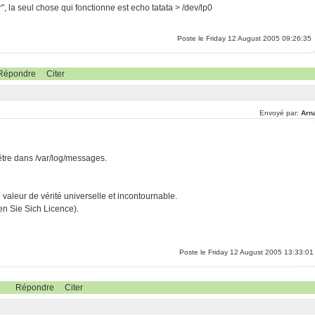
 la seul chose qui fonctionne est echo tatata > /dev/lp0
Poste le Friday 12 August 2005 09:26:35
Répondre
Citer
Envoyé par:
Arn
-être dans /var/log/messages.
ri valeur de vérité universelle et incontournable.
n Sie Sich Licence).
Poste le Friday 12 August 2005 13:33:01
Répondre
Citer