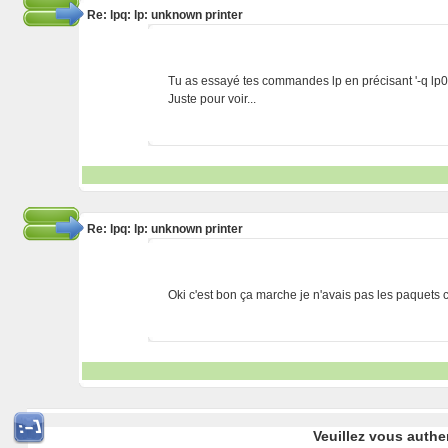
Re: lpq: lp: unknown printer
Tu as essayé tes commandes lp en précisant '-q lp0
Juste pour voir...
Re: lpq: lp: unknown printer
Oki c'est bon ça marche je n'avais pas les paquets
Veuillez vous authe