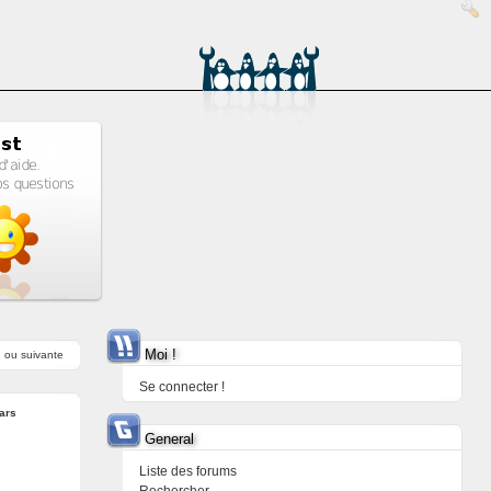
Moi !
e
ou
suivante
Se connecter !
ars
General
Liste des forums