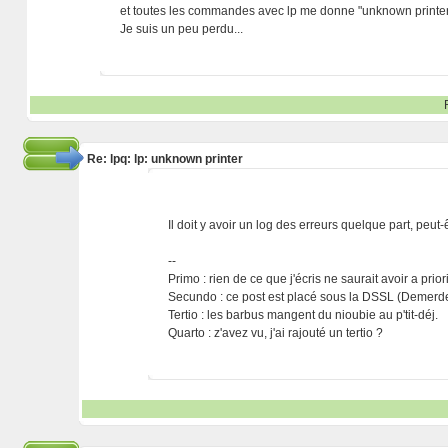
et toutes les commandes avec lp me donne "unknown printer",
Je suis un peu perdu...
Re: lpq: lp: unknown printer
Il doit y avoir un log des erreurs quelque part, peut
--
Primo : rien de ce que j'écris ne saurait avoir a prio
Secundo : ce post est placé sous la DSSL (Demerde
Tertio : les barbus mangent du nioubie au p'tit-déj.
Quarto : z'avez vu, j'ai rajouté un tertio ?