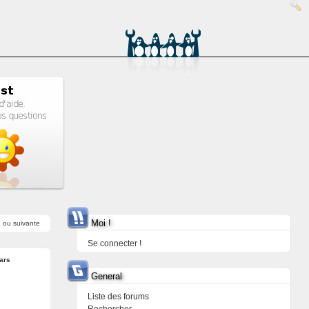
Moi !
e
ou
suivante
Se connecter !
ars
General
Liste des forums