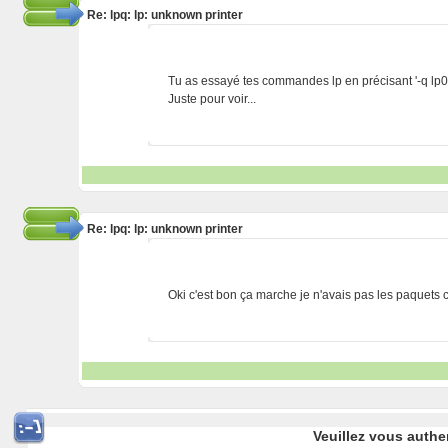
Re: lpq: lp: unknown printer
Tu as essayé tes commandes lp en précisant '-q lp0
Juste pour voir...
Re: lpq: lp: unknown printer
Oki c'est bon ça marche je n'avais pas les paquets
Veuillez vous authe