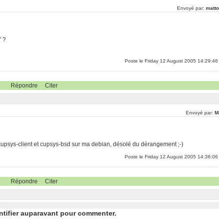
Envoyé par:
matto
' ?
Poste le Friday 12 August 2005 14:29:46
Répondre
Citer
Envoyé par:
M
 cupsys-client et cupsys-bsd sur ma debian, désolé du dérangement ;-)
Poste le Friday 12 August 2005 14:36:06
Répondre
Citer
ntifier auparavant pour commenter.