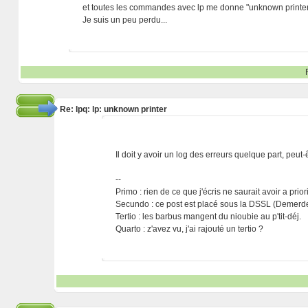
et toutes les commandes avec lp me donne "unknown printer",
Je suis un peu perdu...
Re: lpq: lp: unknown printer
Il doit y avoir un log des erreurs quelque part, peut
--
Primo : rien de ce que j'écris ne saurait avoir a prio
Secundo : ce post est placé sous la DSSL (Demerde
Tertio : les barbus mangent du nioubie au p'tit-déj.
Quarto : z'avez vu, j'ai rajouté un tertio ?