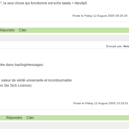
 la seul chose qui fonctionne est echo tatata > /dev/lp0
Poste le Friday 12 August 2005 09:26:35
Répondre
Citer
Envoyé par:
Arn
-être dans /var/log/messages.
ri valeur de vérité universelle et incontournable.
n Sie Sich Licence).
Poste le Friday 12 August 2005 13:33:01
Répondre
Citer