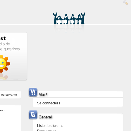
Moi !
e
ou
suivante
Se connecter !
bon
General
Liste des forums