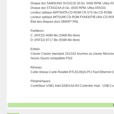
Disque dur SAMSUNG SV1021D (9 Go, 5400 RPM, Ultra-AT
Disque dur ST34323A (4 Go, 4500 RPM, Ultra-ATA/33)
Lecteur optique MATSHITA CD-ROM CR-574 (4x CD-ROM)
Lecteur optique MITSUMI CD-ROM FX4830T!B (48x CD-RO
État des disques durs SMART FAIL
Partitions:
C: (FAT32) 4086 Mo (2968 Mo libre)
D: (FAT32) 9717 Mo (5588 Mo libre)
Entrée:
Clavier Clavier standard 101/102 touches ou clavier Micros
Souris Souris compatible PS/2
Réseau:
Carte réseau Carte Realtek RTL8139(A) PCI Fast Ethernet (
Périphériques:
Contrôleur USB1 Intel 82801AA I/O Controller Hub - USB Con