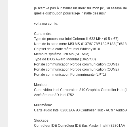
je n'arrive pas à installer un linux sur mon pc, j'ai essayé
quellle distribution pourrais-je installé dessus?
voila ma config:
Carte mère:
Type de processeur Intel Celeron II, 633 MHz (9.5 x 67)
Nom de la carte mère MSI MS-6137/6178/6182/6183(E)/618
Chipset de la carte mère Intel Whitney i810
Mémoire système 128 Mo (SDRAM)
Type de BIOS Award Modular (10/27/00)
Port de communication Port de communication (COM1)
Port de communication Port de communication (COM2)
Port de communication Port imprimante (LPT1)
Moniteur:
Carte vidéo Intel Corporation 810 Graphics Controller Hub (
Accélérateur 3D Intel i752
Multimédia:
Carte audio Intel 82801AA I/O Controller Hub - AC'97 Audio 
Stockage:
Contrôleur IDE Contrôleur IDE Bus Master Intel(r) 82801AA