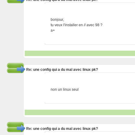
bonjour,
tu veux l'installer en // avec 98 ?
a+
Re: une config qui a du mal avec linux pk?
non un linux seul
Re: une config qui a du mal avec linux pk?