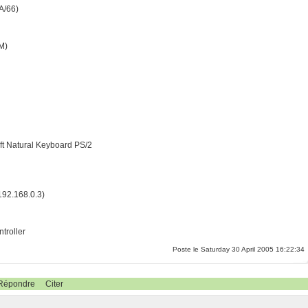
A/66)
M)
oft Natural Keyboard PS/2
192.168.0.3)
troller
Poste le Saturday 30 April 2005 16:22:34
Répondre
Citer