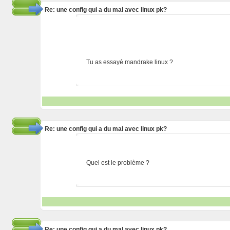
Re: une config qui a du mal avec linux pk?
Tu as essayé mandrake linux ?
Re: une config qui a du mal avec linux pk?
Quel est le problème ?
Re: une config qui a du mal avec linux pk?