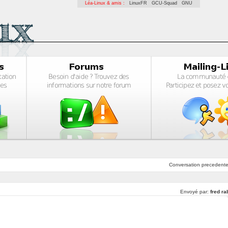
Léa-Linux & amis :
LinuxFR
GCU-Squad
GNU
Conversation
precedent
Envoyé par:
fred ra