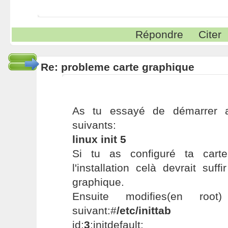
Répondre
Citer
Re: probleme carte graphique
As tu essayé de démarrer a
suivants:
linux init 5
Si tu as configuré ta cart
l'installation celà devrait su
graphique.
Ensuite modifies(en root
suivant:#
/etc/inittab
id:
3
:initdefault: