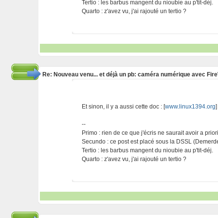
Tertio : les barbus mangent du nioubie au p'tit-déj.
Quarto : z'avez vu, j'ai rajouté un tertio ?
Re: Nouveau venu... et déjà un pb: caméra numérique avec Fir
Et sinon, il y a aussi cette doc : [
www.linux1394.org
]
--
Primo : rien de ce que j'écris ne saurait avoir a prio
Secundo : ce post est placé sous la DSSL (Demerde
Tertio : les barbus mangent du nioubie au p'tit-déj.
Quarto : z'avez vu, j'ai rajouté un tertio ?