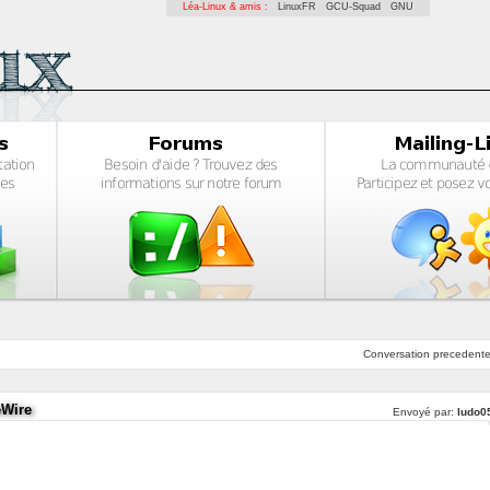
Léa-Linux & amis :
LinuxFR
GCU-Squad
GNU
Conversation
precedent
eWire
Envoyé par:
ludo0