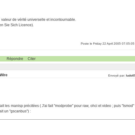
ri valeur de vérité universelle et incontournable.
n Sie Sich Licence).
Poste le Friday 22 April 2005 07:05:05
Répondre
Citer
eWire
Envoyé par:
ludo0
ait les manisp précitées ( J'ai fait "modprobe" pour raw, ohci et video ; puis "lsmod" 
ait un "gscanbus") :