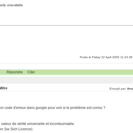
rily unavailable
Poste le Friday 22 April 2005 11:24:38
Répondre
Citer
eWire
Envoyé par:
Arn
on code d'erreur dans google pour voir si le problème est connu ?
ri valeur de vérité universelle et incontournable.
n Sie Sich Licence).