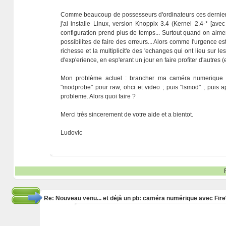
Comme beaucoup de possesseurs d'ordinateurs ces derniers tem
j'ai installe Linux, version Knoppix 3.4 (Kernel 2.4-* [avec
configuration prend plus de temps... Surtout quand on aimerait 
possibilites de faire des erreurs... Alors comme l'urgence es
richesse et la multiplicit'e des 'echanges qui ont lieu sur 
d'exp'erience, en esp'erant un jour en faire profiter d'autres 
Mon problème actuel : brancher ma caméra numerique (
"modprobe" pour raw, ohci et video ; puis "lsmod" ; puis a
probleme. Alors quoi faire ?
Merci très sincerement de votre aide et a bientot.
Ludovic
Re: Nouveau venu... et déjà un pb: caméra numérique avec Fir