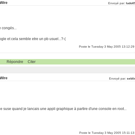
eWire
Envoyé par:
ludo0
e congés...
gle et cela semble etre un pb usuel...?-(
Poste le Tuesday 3 May 2005 13:12:29
Répondre
Citer
eWire
Envoyé par:
sebli
e suse quand je lancais une appli graphique à partire d'une console en root...
Poste le Tuesday 3 May 2005 15:11:13