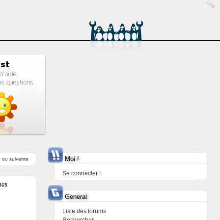
Moi !
e
ou
suivante
Se connecter !
565
General
Liste des forums