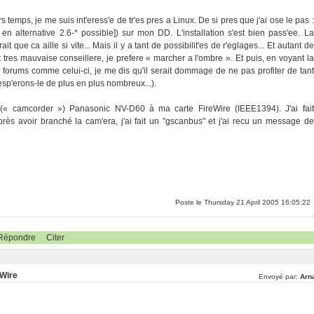
ps, je me suis int'eress'e de tr'es pres a Linux. De si pres que j'ai ose le pas :
 en alternative 2.6-* possible]) sur mon DD. L'installation s'est bien pass'ee. La
que ca aille si vite... Mais il y a tant de possibilit'es de r'eglages... Et autant de
t tres mauvaise conseillere, je prefere « marcher a l'ombre ». Et puis, en voyant la
les forums comme celui-ci, je me dis qu'il serait dommage de ne pas profiter de tant
(esp'erons-le de plus en plus nombreux...).
« camcorder ») Panasonic NV-D60 à ma carte FireWire (IEEE1394). J'ai fait
près avoir branché la cam'era, j'ai fait un "gscanbus" et j'ai recu un message de
Poste le Thursday 21 April 2005 16:05:22
Répondre
Citer
eWire
Envoyé par:
Arn