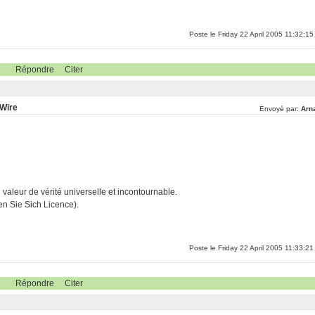
Poste le Friday 22 April 2005 11:32:15
Répondre
Citer
eWire
Envoyé par:
Arn
ri valeur de vérité universelle et incontournable.
n Sie Sich Licence).
Poste le Friday 22 April 2005 11:33:21
Répondre
Citer