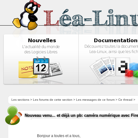
Les sections
>
Les forums de cette section
>
Les messages de ce forum
> Ce thread >
Nouveau venu... et déjà un pb: caméra numérique avec Fir
Bonjour a toutes et a tous,