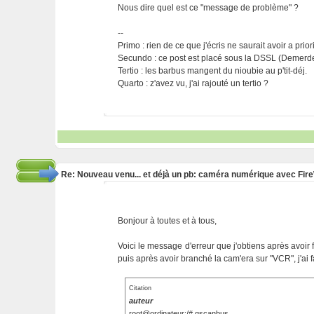
Nous dire quel est ce "message de problème" ?
--
Primo : rien de ce que j'écris ne saurait avoir a prio
Secundo : ce post est placé sous la DSSL (Demerde
Tertio : les barbus mangent du nioubie au p'tit-déj.
Quarto : z'avez vu, j'ai rajouté un tertio ?
Re: Nouveau venu... et déjà un pb: caméra numérique avec Fir
Bonjour à toutes et à tous,
Voici le message d'erreur que j'obtiens après avoir f
puis après avoir branché la cam'era sur "VCR", j'ai f
Citation
auteur
root@ordinateur:/# gscanbus