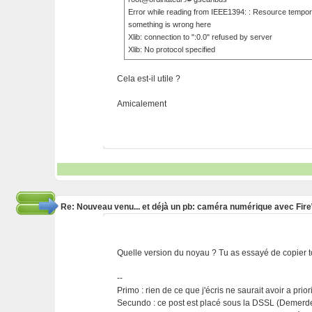
Error while reading from IEEE1394: : Resource tempora
something is wrong here
Xlib: connection to ":0.0" refused by server
Xlib: No protocol specified
Cela est-il utile ?
Amicalement
Re: Nouveau venu... et déjà un pb: caméra numérique avec Fir
Quelle version du noyau ? Tu as essayé de copier t
--
Primo : rien de ce que j'écris ne saurait avoir a prio
Secundo : ce post est placé sous la DSSL (Demerde