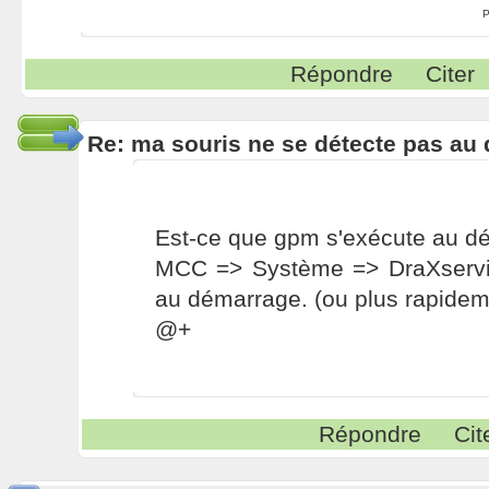
P
Répondre
Citer
Re: ma souris ne se détecte pas au 
Est-ce que gpm s'exécute au d
MCC => Système => DraXserv
au démarrage. (ou plus rapide
@+
Répondre
Cit