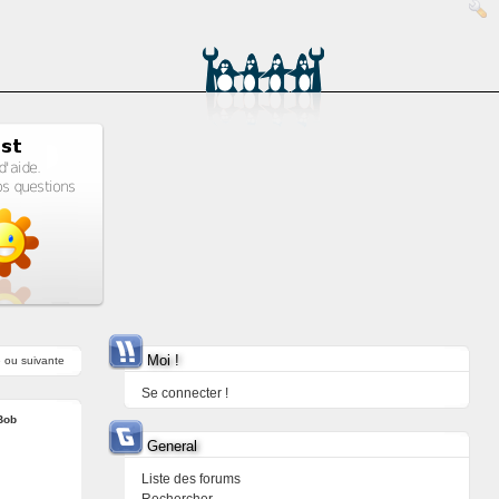
Moi !
e
ou
suivante
Se connecter !
Bob
General
Liste des forums