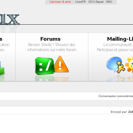
Léa-Linux & amis :
LinuxFR
GCU-Squad
GNU
Conversation
precedent
Envoyé par:
Ze