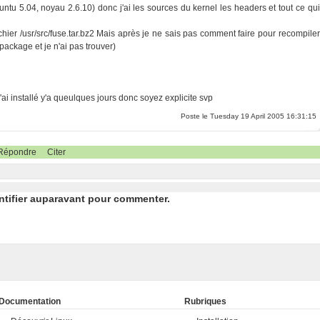
buntu 5.04, noyau 2.6.10) donc j'ai les sources du kernel les headers et tout ce qui
hier /usr/src/fuse.tar.bz2 Mais après je ne sais pas comment faire pour recompiler
ackage et je n'ai pas trouver)
'ai installé y'a queulques jours donc soyez explicite svp
Poste le Tuesday 19 April 2005 16:31:15
Répondre
Citer
ntifier auparavant pour commenter.
Documentation
Rubriques