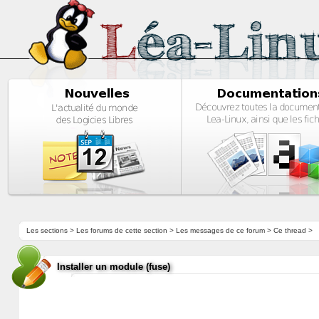
Les sections
>
Les forums de cette section
>
Les messages de ce forum
> Ce thread >
Installer un module (fuse)