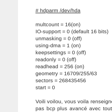
# hdparm /dev/hda
multcount = 16(on)
IO-support = 0 (default 16 bits)
unmasking = 0 (off)
using-dma = 1 (on)
keepsettings = 0 (off)
readonly = 0 (off)
readhead = 256 (on)
geometry = 16709/255/63
sectors = 268435456
start = 0
Voili voilou, vous voila renseig
pas bcp plus avancé avec tou