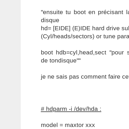
"ensuite tu boot en précisant 
disque
hd= [EIDE] (E)IDE hard drive 
(Cyl/heads/sectors) or tune par
boot hdb=cyl,head,sect "pour s
de tondisque""
je ne sais pas comment faire ce
# hdparm -i /dev/hda :
model = maxtor xxx