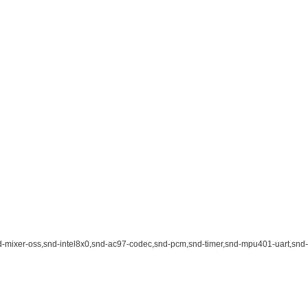
er-oss,snd-intel8x0,snd-ac97-codec,snd-pcm,snd-timer,snd-mpu401-uart,snd-