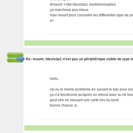
#mount -t vfat /dev/sda1 /mnt/removable1
ça marcherai pas mieux
man mount pour connaitre les differentes type de pa
a+
Re: mount: /dev/sda1 n'est pas un périphérique valide de type b
hello...
j'ai eu le meme probleme en suivant le tuto pour ins
ça n'a fonctionné qu'après un reboot avec la clé bra
peut etre en laissant une carte lors du boot.
bonne chance :p