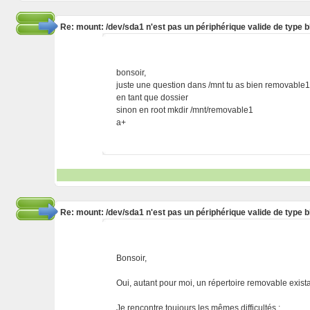
Re: mount: /dev/sda1 n'est pas un périphérique valide de type b
bonsoir,
juste une question dans /mnt tu as bien removable1
en tant que dossier
sinon en root mkdir /mnt/removable1
a+
Re: mount: /dev/sda1 n'est pas un périphérique valide de type b
Bonsoir,
Oui, autant pour moi, un répertoire removable exis
Je rencontre toujours les mêmes difficultés :