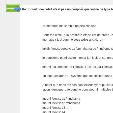
Re: mount: /dev/sda1 n'est pas un périphérique valide de type b
Ta méthode me semble un peu confuse.
Pour ton lecteur, la première étape est de créer un 
montage ( tout comme sous wdoz a: c: d: ... )
mkdir /mnt/cequetuveux ( /mnt/hama ou /mnt/removab
le deuxième point est de monter ton lecteur sur un 
mount ( la commande ) /dev/sdx ( le lecteur ) /mnt/
Tu indiques donc au système que ton lecteur devra êt
A noter que dans ton cas, ton lecteur ayant plusieur
façon identique ... je penche donc pour 4 multiples
mount /dev/sda1 /mnt/hama
mount /dev/sda2 /mnt/hama
mount /dev/sda3 ...
mount /dev/sda4 ...