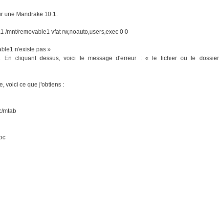
sur une Mandrake 10.1.
/sda1 /mnt/removable1 vfat rw,noauto,users,exec 0 0
able1 n'existe pas »
cliquant dessus, voici le message d'erreur : « le fichier ou le dossier
e, voici ce que j'obtiens :
tc/mtab
loc