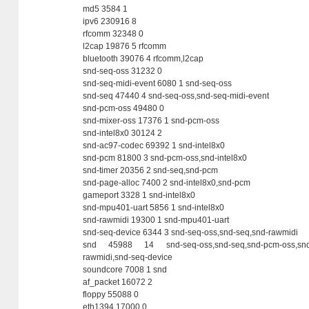
md5 3584 1
ipv6 230916 8
rfcomm 32348 0
l2cap 19876 5 rfcomm
bluetooth 39076 4 rfcomm,l2cap
snd-seq-oss 31232 0
snd-seq-midi-event 6080 1 snd-seq-oss
snd-seq 47440 4 snd-seq-oss,snd-seq-midi-event
snd-pcm-oss 49480 0
snd-mixer-oss 17376 1 snd-pcm-oss
snd-intel8x0 30124 2
snd-ac97-codec 69392 1 snd-intel8x0
snd-pcm 81800 3 snd-pcm-oss,snd-intel8x0
snd-timer 20356 2 snd-seq,snd-pcm
snd-page-alloc 7400 2 snd-intel8x0,snd-pcm
gameport 3328 1 snd-intel8x0
snd-mpu401-uart 5856 1 snd-intel8x0
snd-rawmidi 19300 1 snd-mpu401-uart
snd-seq-device 6344 3 snd-seq-oss,snd-seq,snd-rawmidi
snd 45988 14 snd-seq-oss,snd-seq,snd-pcm-oss,snd-mix
rawmidi,snd-seq-device
soundcore 7008 1 snd
af_packet 16072 2
floppy 55088 0
eth1394 17000 0