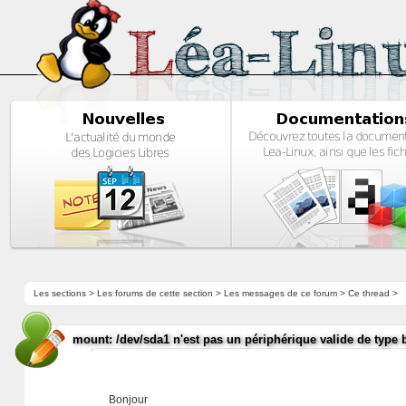
Les sections
>
Les forums de cette section
>
Les messages de ce forum
> Ce thread >
mount: /dev/sda1 n'est pas un périphérique valide de type 
Bonjour