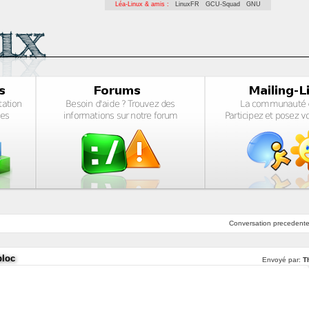
Léa-Linux & amis :
LinuxFR
GCU-Squad
GNU
Conversation
precedent
bloc
Envoyé par:
T