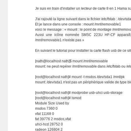
Je suis en train d'installer un lecteur de carte 8 en 1 Hama 
J'ai rajouté la ligne suivant dans le fichier /etc/fstab : /dev
Et je lance dans une console : mount /mnt/removable1
voici le message : « mount : le point de montage /mnt/remov
Aussi une icône nommée SMSC 223U HF-CF apparaît. En 
/mnt/removable1 n'existe pas »
En suivant le tutorial pour installer la carte flash usb de ce sit
[nath@localhost nath]$ mount /mnt/removable
mount: ne peut repérer /mnt/removable dans /etc/fstab ou /e
[root@localhost nath]# mount -t msdos /dev/sda1 /mnt/pk
mount: /dev/sda1 n'est pas un périphérique valide de type b
[root@localhost nath]# modprobe usb-uhci usb-storage
[root@localhost nath]# lsmod
Module Size Used by
msdos 7360 0
vfat 11168 0
fat 39776 2 msdos,vfat
uhci-hcd 28752 0
radeon 126804 2