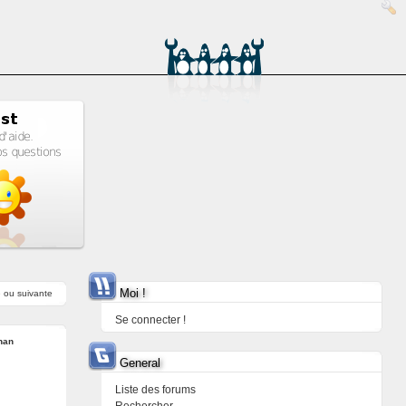
Moi !
e
ou
suivante
Se connecter !
han
General
Liste des forums