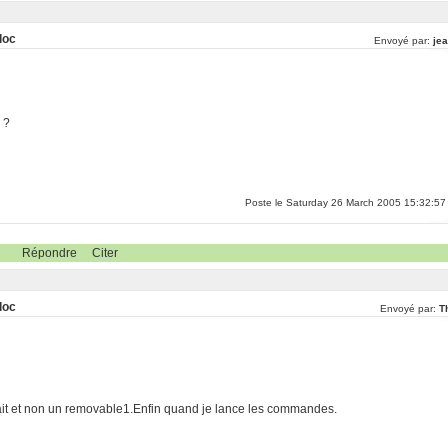
loc
Envoyé par:
jea
 ?
Poste le Saturday 26 March 2005 15:32:57
Répondre
Citer
loc
Envoyé par:
T
tait et non un removable1.Enfin quand je lance les commandes.