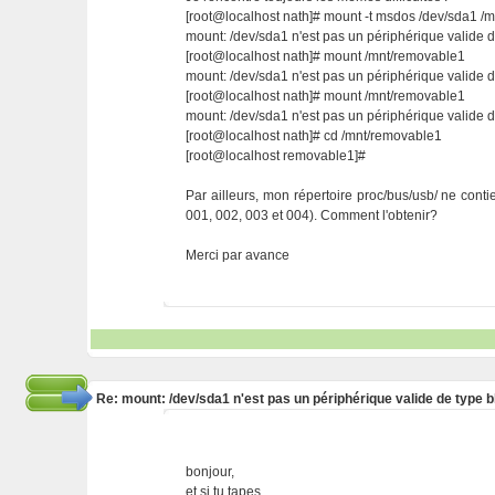
[root@localhost nath]# mount -t msdos /dev/sda1 /m
mount: /dev/sda1 n'est pas un périphérique valide d
[root@localhost nath]# mount /mnt/removable1
mount: /dev/sda1 n'est pas un périphérique valide d
[root@localhost nath]# mount /mnt/removable1
mount: /dev/sda1 n'est pas un périphérique valide d
[root@localhost nath]# cd /mnt/removable1
[root@localhost removable1]#
Par ailleurs, mon répertoire proc/bus/usb/ ne contie
001, 002, 003 et 004). Comment l'obtenir?
Merci par avance
Re: mount: /dev/sda1 n'est pas un périphérique valide de type b
bonjour,
et si tu tapes