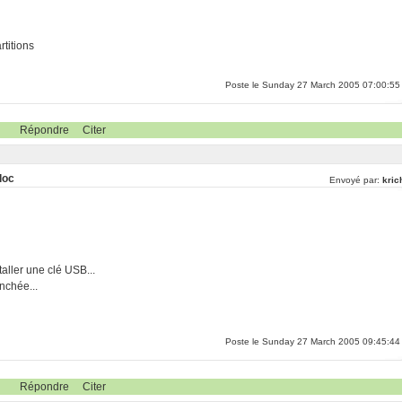
rtitions
Poste le Sunday 27 March 2005 07:00:55
Répondre
Citer
loc
Envoyé par:
kric
taller une clé USB...
nchée...
Poste le Sunday 27 March 2005 09:45:44
Répondre
Citer