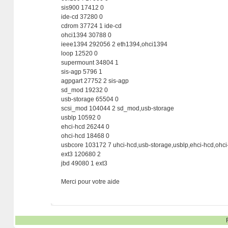
sis900 17412 0
ide-cd 37280 0
cdrom 37724 1 ide-cd
ohci1394 30788 0
ieee1394 292056 2 eth1394,ohci1394
loop 12520 0
supermount 34804 1
sis-agp 5796 1
agpgart 27752 2 sis-agp
sd_mod 19232 0
usb-storage 65504 0
scsi_mod 104044 2 sd_mod,usb-storage
usblp 10592 0
ehci-hcd 26244 0
ohci-hcd 18468 0
usbcore 103172 7 uhci-hcd,usb-storage,usblp,ehci-hcd,ohci
ext3 120680 2
jbd 49080 1 ext3
Merci pour votre aide