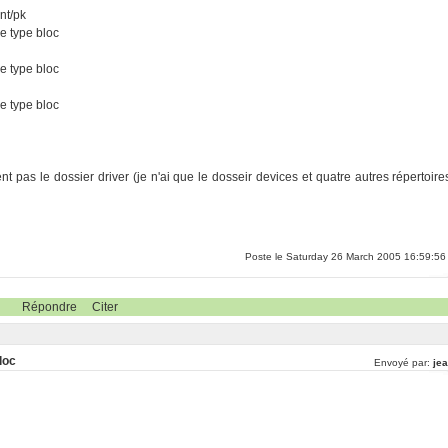
nt/pk
e type bloc
e type bloc
e type bloc
nt pas le dossier driver (je n'ai que le dosseir devices et quatre autres répertoire
Poste le Saturday 26 March 2005 16:59:56
Répondre
Citer
loc
Envoyé par:
jea