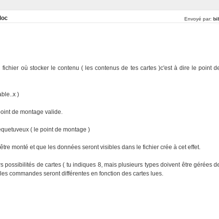
loc
Envoyé par:
bib
fichier où stocker le contenu ( les contenus de tes cartes )c'est à dire le point d
le..x )
point de montage valide.
cequetuveux ( le point de montage )
re monté et que les données seront visibles dans le fichier crée à cet effet.
s possibilités de cartes ( tu indiques 8, mais plusieurs types doivent être gérées d
 )les commandes seront différentes en fonction des cartes lues.